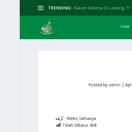
TRENDING:
Hukum Bekerja Di Leasing..??
HOME
Posted by
admin
|
Apr
نُزْهَة : Rileks; tamasya
Telah Dibaca:
408