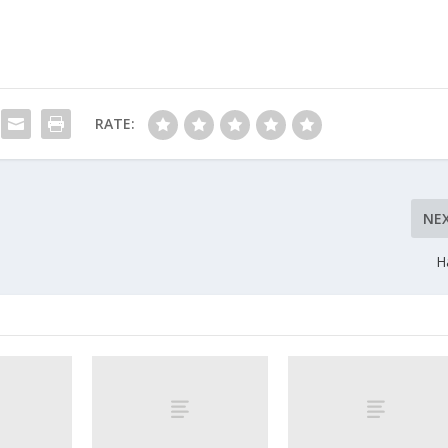
RATE:
NE
H