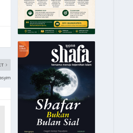
XT
asyim