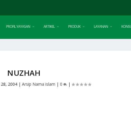
PROFIL YAYASAN
ARTIKEL
PRODUK
LAYANAN
KONSU
NUZHAH
 28, 2004
|
Arsip Nama islam
|
0
|