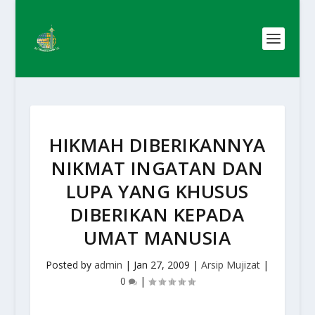
HIKMAH DIBERIKANNYA
NIKMAT INGATAN DAN
LUPA YANG KHUSUS
DIBERIKAN KEPADA
UMAT MANUSIA
Posted by
admin
|
Jan 27, 2009
|
Arsip Mujizat
|
0
|