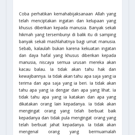
Coba perhatikan kemahabijaksanaan Allah yang
telah menciptakan ingatan dan kelupaan yang
khusus diberikan kepada manusia. Banyak sekali
hikmah yang tersembunyi di balik itu di samping
banyak sekali mashlahatnya bagi umat manusia.
Sebab, kalaulah bukan karena kekuatan ingatan
dan daya hafal yang khusus diberikan kepada
manusia, niscaya semua urusan mereka akan
kacau balau. Ia tidak akan tahu hak dan
kewajibannya. Ia tidak akan tahu apa saja yang ia
terima dan apa saja yang ia beri. Ia tidak akan
tahu apa yang ia dengar dan apa yang lihat. Ia
tidak tahu apa yang ia katakan dan apa yang
dikatakan orang lain kepadanya. Ia tidak akan
mengingat orang yang telah berbuat baik
kepadanya dan tidak pula mengingat orang yang
telah berbuat jahat kepadanya. Ia tidak akan
mengenal orang yang bermuamalah