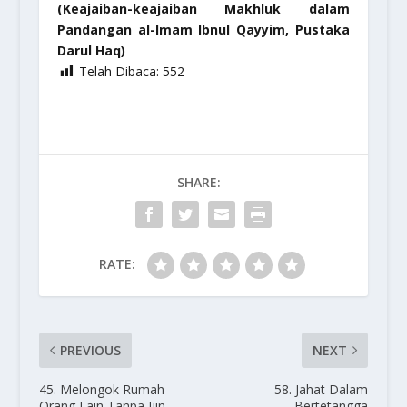
(Keajaiban-keajaiban Makhluk dalam
Pandangan al-Imam Ibnul Qayyim, Pustaka
Darul Haq)
Telah Dibaca:
552
SHARE:
RATE:
PREVIOUS
NEXT
45. Melongok Rumah
58. Jahat Dalam
Orang Lain Tanpa Ijin
Bertetangga