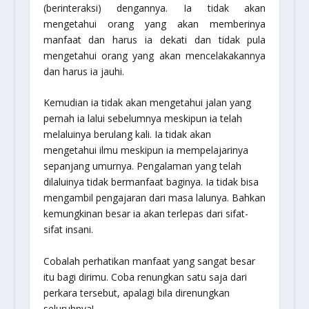
(berinteraksi) dengannya. Ia tidak akan
mengetahui orang yang akan memberinya
manfaat dan harus ia dekati dan tidak pula
mengetahui orang yang akan mencelakakannya
dan harus ia jauhi.
Kemudian ia tidak akan mengetahui jalan yang
pernah ia lalui sebelumnya meskipun ia telah
melaluinya berulang kali. Ia tidak akan
mengetahui ilmu meskipun ia mempelajarinya
sepanjang umurnya. Pengalaman yang telah
dilaluinya tidak bermanfaat baginya. Ia tidak bisa
mengambil pengajaran dari masa lalunya. Bahkan
kemungkinan besar ia akan terlepas dari sifat-
sifat insani.
Cobalah perhatikan manfaat yang sangat besar
itu bagi dirimu. Coba renungkan satu saja dari
perkara tersebut, apalagi bila direnungkan
seluruhnya!