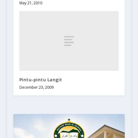
May 21, 2010
Pintu-pintu Langit
December 23, 2009