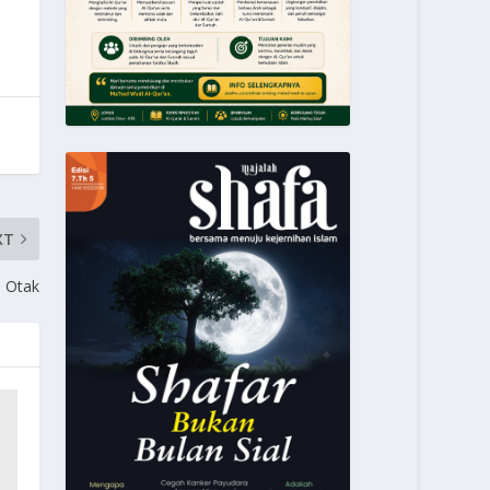
XT
n Otak