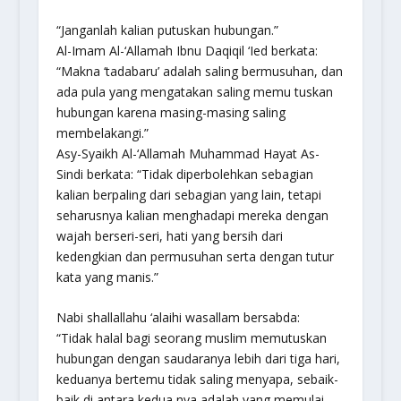
“Janganlah kalian putuskan hubungan.”
Al-Imam Al-‘Allamah Ibnu Daqiqil ‘Ied berkata:
“Makna ‘tadabaru’ adalah saling bermusuhan, dan
ada pula yang mengatakan saling memu tuskan
hubungan karena masing-masing saling
membelakangi.”
Asy-Syaikh Al-‘Allamah Muhammad Hayat As-
Sindi berkata: “Tidak diperbolehkan sebagian
kalian berpaling dari sebagian yang lain, tetapi
seharusnya kalian menghadapi mereka dengan
wajah berseri-seri, hati yang bersih dari
kedengkian dan permusuhan serta dengan tutur
kata yang manis.”
Nabi shallallahu ‘alaihi wasallam bersabda:
“Tidak halal bagi seorang muslim memutuskan
hubungan dengan saudaranya lebih dari tiga hari,
keduanya bertemu tidak saling menyapa, sebaik-
baik di antara kedua nya adalah yang memulai