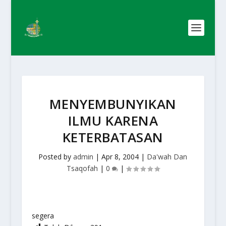
MENYEMBUNYIKAN
ILMU KARENA
KETERBATASAN
Posted by
admin
|
Apr 8, 2004
|
Da'wah Dan
Tsaqofah
|
0
|
segera