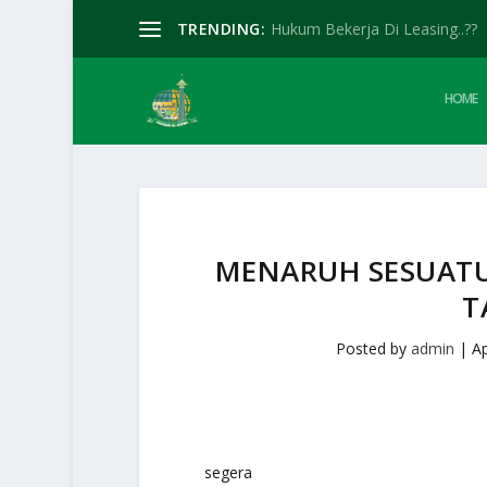
TRENDING:
Hukum Bekerja Di Leasing..??
HOME
MENARUH SESUATU 
T
Posted by
admin
|
Ap
segera