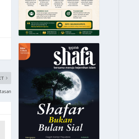
XT
tasan