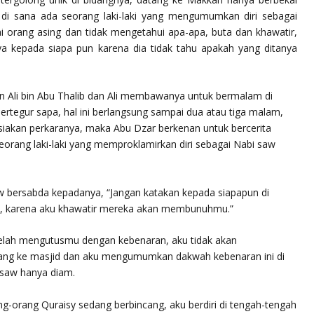
di sana ada seorang laki-laki yang mengumumkan diri sebagai
i orang asing dan tidak mengetahui apa-apa, buta dan khawatir,
ya kepada siapa pun karena dia tidak tahu apakah yang ditanya
n Ali bin Abu Thalib dan Ali membawanya untuk bermalam di
rtegur sapa, hal ini berlangsung sampai dua atau tiga malam,
siakan perkaranya, maka Abu Dzar berkenan untuk bercerita
ang laki-laki yang memproklamirkan diri sebagai Nabi saw
.
w bersabda kepadanya, “Jangan katakan kepada siapapun di
, karena aku khawatir mereka akan membunuhmu.”
elah mengutusmu dengan kebenaran, aku tidak akan
ang ke masjid dan aku mengumumkan dakwah kebenaran ini di
 saw hanya diam.
ng-orang Quraisy sedang berbincang, aku berdiri di tengah-tengah