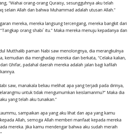
tang, “Wahai orang-orang Quraisy, sesungguhnya aku telah
aq selain Allah dan bahwa Muhammad adalah utusan Allah.”
aran mereka, mereka langsung tercengang, mereka bangkit dari
“Tangkap orang shabi` itu.” Maka mereka menuju kepadanya dan
bdul Mutthalib paman Nabi saw menolongnya, dia merangkulnya
a, kemudian dia menghadap mereka dan berkata, “Celaka kalian,
dari Ghifar, padahal daerah mereka adalah jalan bagi kafilah
lkannya.
abi saw, manakala beliau melihat apa yang terjadi pada dirinya,
 melarangmu untuk tidak mengumumkan keislamanmu?” Maka dia
ku yang telah aku tunaikan.”
 kaummu, sampaikan apa yang aku lihat dan apa yang kamu
 kepada Allah, semoga Allah memberi manfaat kepada mereka
pada mereka. Jika kamu mendengar bahwa aku sudah meraih
”