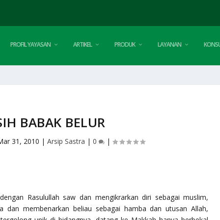
PROFIL YAYASAN
ARTIKEL
PRODUK
LAYANAN
KONSU
IH BABAK BELUR
Mar 31, 2010
|
Arsip Sastra
|
0
|
 dengan Rasulullah saw dan mengikrarkan diri sebagai muslim,
a dan membenarkan beliau sebagai hamba dan utusan Allah,
 tergolong unik di bidangnya, datang ke Makkah hanya berbekal