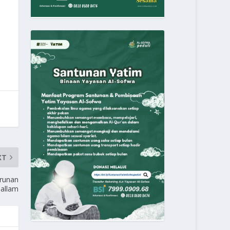
XT
runan
sallam