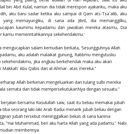
ail bin Abd Kulal, namun dia tidak merespon ajakanku, maka aku
h, aku baru sadar ketika aku sampai di Qarn ats-Tsa`alib, aku
 yang memayungiku, di sana ada Jibril, dia memanggilku,
ar ucapan kaummu kepadamu dan jawaban mereka atasmu, Dia
ar kamu memerintahkannya sekehendakmu.’
a mengucapkan salam kemudian berkata, ‘Sesungguhnya Allah
padamu, aku adalah malaikat gunung, Rabbmu mengutusku
sekehendakmu, jika engkau berkehendak maka aku akan
 Makkah: Abu Qabis dan al-Ahmar- atas mereka.”
rharap Allah berkenan mengeluarkan dari tulang sulbi mereka
ala semata dan tidak mempersekutukanNya dengan sesuatu.”
 berjalan bersama Rasulullah saw, saat itu beliau memakai jubah
a-tiba seorang laki-laki Arab Badui menarik jubah beliau dengan
nggiran jubah tersebut meninggalkan bekas di sana karena
rkata, “Hai Muhammad, beri aku harta Allah yang ada padamu.” Nabi
mudian memberinya.