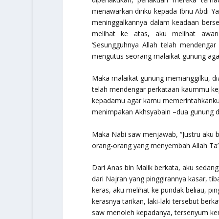
menawarkan diriku kepada Ibnu Abdi Yal
meninggalkannya dalam keadaan bersedi
melihat ke atas, aku melihat awan
‘Sesungguhnya Allah telah mendeng
mengutus seorang malaikat gunung ag
Maka malaikat gunung memanggilku, di
telah mendengar perkataan kaummu ke
kepadamu agar kamu memerintahkanku 
menimpakan Akhsyabain –dua gunung di
Maka Nabi saw menjawab, “Justru aku be
orang-orang yang menyembah Allah Ta’
Dari Anas bin Malik berkata, aku sedang
dari Najran yang pinggirannya kasar, tib
keras, aku melihat ke pundak beliau, pi
kerasnya tarikan, laki-laki tersebut be
saw menoleh kepadanya, tersenyum ke