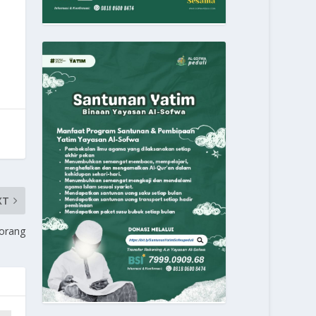
XT
eorang