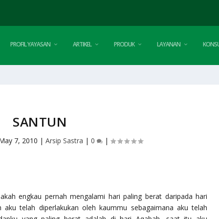
PROFIL YAYASAN
ARTIKEL
PRODUK
LAYANAN
KONSU
SANTUN
May 7, 2010
|
Arsip Sastra
|
0
|
akah engkau pernah mengalami hari paling berat daripada hari
 aku telah diperlakukan oleh kaummu sebagaimana aku telah
dapku yang paling berat adalah di hari Aqabah, saat itu aku