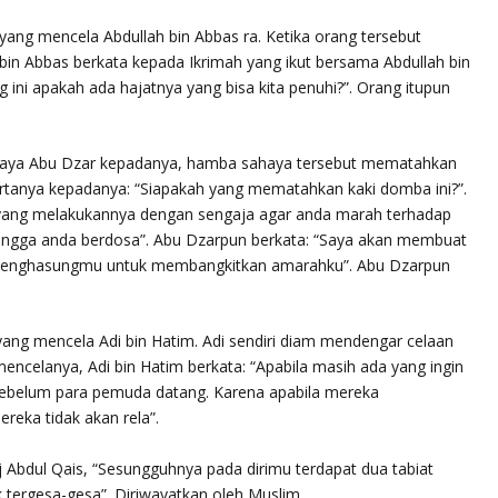
i yang mencela Abdullah bin Abbas ra. Ketika orang tersebut
 bin Abbas berkata kepada Ikrimah yang ikut bersama Abdullah bin
 ini apakah ada hajatnya yang bisa kita penuhi?”. Orang itupun
haya Abu Dzar kepadanya, hamba sahaya tersebut mematahkan
ertanya kepadanya: “Siapakah yang mematahkan kaki domba ini?”.
 yang melakukannya dengan sengaja agar anda marah terhadap
ingga anda berdosa”. Abu Dzarpun berkata: “Saya akan membuat
 menghasungmu untuk membangkitkan amarahku”. Abu Dzarpun
.
 yang mencela Adi bin Hatim. Adi sendiri diam mendengar celaan
 mencelanya, Adi bin Hatim berkata: “Apabila masih ada yang ingin
ebelum para pemuda datang. Karena apabila mereka
eka tidak akan rela”.
 Abdul Qais, “
Sesungguhnya pada dirimu terdapat dua tabiat
ak tergesa-gesa”
. Diriwayatkan oleh Muslim.