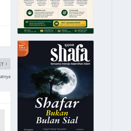
XT
atnya