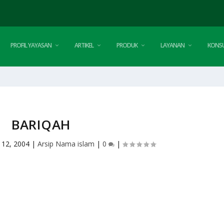
PROFIL YAYASAN
ARTIKEL
PRODUK
LAYANAN
KONSU
BARIQAH
 12, 2004
|
Arsip Nama islam
|
0
|