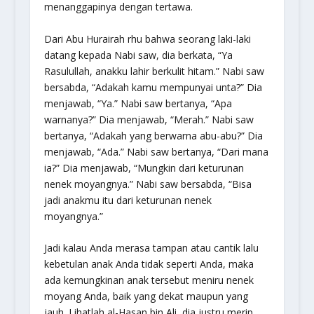
menanggapinya dengan tertawa.
Dari Abu Hurairah rhu bahwa seorang laki-laki
datang kepada Nabi saw, dia berkata, “Ya
Rasulullah, anakku lahir berkulit hitam.” Nabi saw
bersabda,
“Adakah kamu mempunyai unta?”
Dia
menjawab, “Ya.” Nabi saw bertanya,
“Apa
warnanya?”
Dia menjawab, “Merah.” Nabi saw
bertanya,
“Adakah yang berwarna abu-abu?”
Dia
menjawab, “Ada.” Nabi saw bertanya,
“Dari mana
ia?”
Dia menjawab, “Mungkin dari keturunan
nenek moyangnya.” Nabi saw bersabda,
“Bisa
jadi anakmu itu dari keturunan nenek
moyangnya.”
Jadi kalau Anda merasa tampan atau cantik lalu
kebetulan anak Anda tidak seperti Anda, maka
ada kemungkinan anak tersebut meniru nenek
moyang Anda, baik yang dekat maupun yang
jauh. Lihatlah al-Hasan bin Ali, dia justru merip