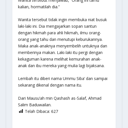
Wanita tersebut menjawab, “Orang ini tamu
kalian, hormatilah dia.”
Wanita tersebut tidak ingin membuka niat busuk
laki-laki ini. Dia mengajarkan sopan santun
dengan hikmah para ahli hikmah, ilmu orang-
orang yang tahu dan menutupi keburukannya.
Maka anak-anaknya menyembelih untuknya dan
memberinya makan. Laki-laki itu pergi dengan
kekaguman karena melihat kemurahan anak-
anak dan ibu mereka yang mulia lagi bijaksana.
Lembah itu diberi nama Ummu Siba’ dan sampai
sekarang dikenal dengan nama itu.
Dari
Mausu’ah min Qashash as-Salaf
, Ahmad
Salim Baduwailan.
Telah Dibaca:
627