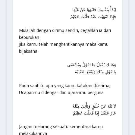
اِبْدَأْ بِنَفْسِكَ فَانْهَهَا عَنْ غَيِّهَا
فَإِذَا انْتَهَيْتَ عَنْهُ فَأَنْتَ حَكِيْمُ
Mulailah dengan dirimu sendiri, cegahlah ia dari
keburukan
Jika kamu telah menghentikannya maka kamu
bijaksana
وَهُنَاكَ يُقْبَلُ مَا تَقُوْلُ ويُشْتَفَي
بِالقَوْلِ مِنْكَ وَيُنْفَعُ التَعْلِيْمُ
Pada saat itu apa yang kamu katakan diterima,
Ucapanmu didengar dan ajaranmu berguna
لاَ تَنْهَ عَنْ خُلُقٍ وَتَأْتِيَ مِثْلَهُ
عَارٌ عَلَيْكَ إِذَا فَعَلْتَ عَظِيْمُ
Jangan melarang sesuatu sementara kamu
melakukannya