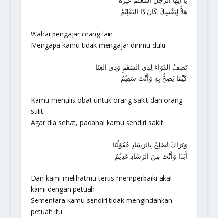
يَا أَيُّهَا الرَّجُلُ المُعَلِّمُ غَيْرَهُ
هَلاَّ لِنَفْسِكَ كَانَ ذَا التَعْلِيْمُ
Wahai pengajar orang lain
Mengapa kamu tidak mengajar dirimu dulu
تَصِفُ الدَوَاءَ لِذِي السَقَمِ وَذِي العِنَا
كَيْمَا يَصِحُّ بِهِ وَأَنْتَ سَقِيْمُ
Kamu menulis obat untuk orang sakit dan orang
sulit
Agar dia sehat, padahal kamu sendiri sakit
وَنَرَاكَ تُصْلِحُ بِالرَشَادِ عُقُوْلُنَا
أَبَدًا وَأَنْتَ مِنَ الرَشَادِ عَدِيْمُ
Dan kami melihatmu terus memperbaiki akal
kami dengan petuah
Sementara kamu sendiri tidak mengindahkan
petuah itu