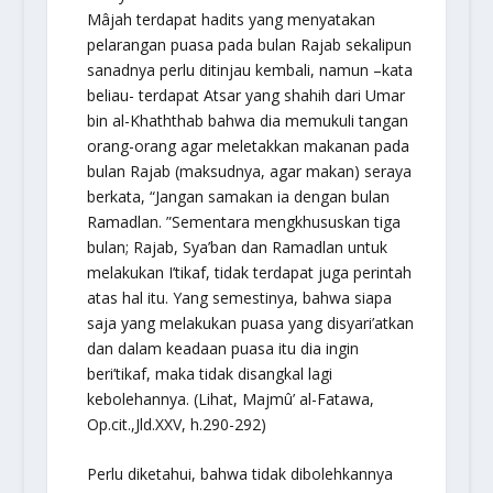
Mâjah
terdapat hadits yang menyatakan
pelarangan puasa pada bulan Rajab sekalipun
sanadnya perlu ditinjau kembali, namun –kata
beliau- terdapat
Atsar
yang shahih dari Umar
bin al-Khaththab bahwa dia memukuli tangan
orang-orang agar meletakkan makanan pada
bulan Rajab (maksudnya, agar makan) seraya
berkata, “Jangan samakan ia dengan bulan
Ramadlan. ”Sementara mengkhususkan tiga
bulan; Rajab, Sya’ban dan Ramadlan untuk
melakukan I’tikaf, tidak terdapat juga perintah
atas hal itu. Yang semestinya, bahwa siapa
saja yang melakukan puasa yang disyari’atkan
dan dalam keadaan puasa itu dia ingin
beri’tikaf, maka tidak disangkal lagi
kebolehannya. (Lihat,
Majmû’ al-Fatawa,
Op.cit.,Jld.XXV, h.290-292)
Perlu diketahui, bahwa tidak dibolehkannya