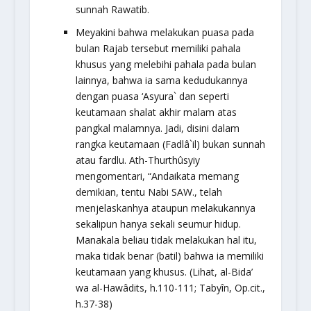
sunnah Rawatib.
Meyakini bahwa melakukan puasa pada
bulan Rajab tersebut memiliki pahala
khusus yang melebihi pahala pada bulan
lainnya, bahwa ia sama kedudukannya
dengan puasa ‘Asyura` dan seperti
keutamaan shalat akhir malam atas
pangkal malamnya. Jadi, disini dalam
rangka keutamaan (Fadlâ`il) bukan sunnah
atau fardlu. Ath-Thurthûsyiy
mengomentari, “Andaikata memang
demikian, tentu Nabi SAW., telah
menjelaskanhya ataupun melakukannya
sekalipun hanya sekali seumur hidup.
Manakala beliau tidak melakukan hal itu,
maka tidak benar (batil) bahwa ia memiliki
keutamaan yang khusus. (Lihat,
al-Bida’
wa al-Hawâdits,
h.110-111;
Tabyîn
, Op.cit.,
h.37-38)