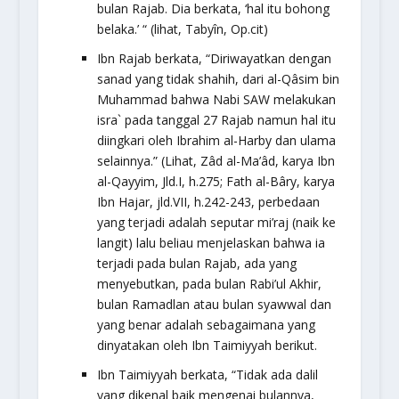
bulan Rajab. Dia berkata, ‘hal itu bohong
belaka.’ “ (lihat,
Tabyîn
, Op.cit)
Ibn Rajab berkata, “Diriwayatkan dengan
sanad yang tidak shahih, dari al-Qâsim bin
Muhammad bahwa Nabi SAW melakukan
isra` pada tanggal 27 Rajab namun hal itu
diingkari oleh Ibrahim al-Harby dan ulama
selainnya.” (Lihat,
Zâd al-Ma’âd
, karya Ibn
al-Qayyim, Jld.I, h.275;
Fath al-Bâry
, karya
Ibn Hajar, jld.VII, h.242-243, perbedaan
yang terjadi adalah seputar mi’raj (naik ke
langit) lalu beliau menjelaskan bahwa ia
terjadi pada bulan Rajab, ada yang
menyebutkan, pada bulan Rabi’ul Akhir,
bulan Ramadlan atau bulan syawwal dan
yang benar adalah sebagaimana yang
dinyatakan oleh Ibn Taimiyyah berikut.
Ibn Taimiyyah berkata, “Tidak ada dalil
yang dikenal baik mengenai bulannya,