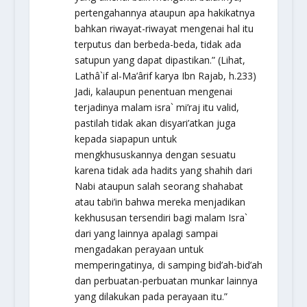
pertengahannya ataupun apa hakikatnya
bahkan riwayat-riwayat mengenai hal itu
terputus dan berbeda-beda, tidak ada
satupun yang dapat dipastikan.” (Lihat,
Lathâ`if al-Ma’ârif
karya Ibn Rajab, h.233)
Jadi, kalaupun penentuan mengenai
terjadinya malam isra` mi’raj itu valid,
pastilah tidak akan disyari’atkan juga
kepada siapapun untuk
mengkhususkannya dengan sesuatu
karena tidak ada hadits yang shahih dari
Nabi ataupun salah seorang shahabat
atau tabi’in bahwa mereka menjadikan
kekhususan tersendiri bagi malam Isra`
dari yang lainnya apalagi sampai
mengadakan perayaan untuk
memperingatinya, di samping bid’ah-bid’ah
dan perbuatan-perbuatan munkar lainnya
yang dilakukan pada perayaan itu.”