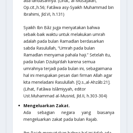
ada landasannya. (Lihat,
al-Musâjalah,
Op.cit.,h.56;
Fatâwa asy-Syaikh Muhammad bin
Ibrahimi,
Jld.VI, h.131)
Syaikh Ibn Bâz juga menyatakan bahwa
sebaik-baik waktu untuk melakukan umrah
adalah pada bulan Ramadlan berdasarkan
sabda Rasulullah,
“Umrah pada bulan
Ramadlan menyamai pahala haji.”
Setelah itu,
pada bulan Dzulqa’dah karena semua
umrahnya terjadi pada bulan ini, sebagaimana
hal ini merupakan pesan dari firman Allah agar
kita meneladani Rasulullah. [Q.s.,al-Ahzâb:21].
(Lihat,
Fatâwa Islâmiyyah,
editor
Ust.Muhammad al-Musnid, Jld.II, h.303-304)
Mengeluarkan Zakat.
Ada sebagian negara yang biasanya
mengeluarkan zakat pada bulan Rajab.
Ibn Rajab menyatakan bahwa hal ini tidak ada