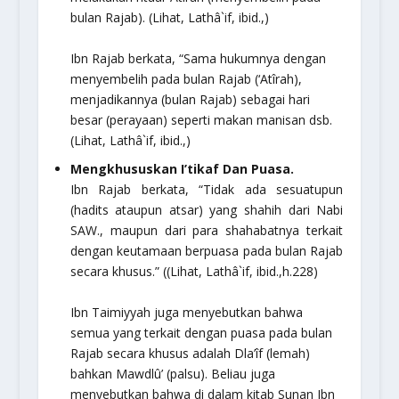
bulan Rajab). (Lihat,
Lathâ`if,
ibid.,)
Ibn Rajab berkata, “Sama hukumnya dengan
menyembelih pada bulan Rajab
(‘Atîrah)
,
menjadikannya (bulan Rajab) sebagai hari
besar (perayaan) seperti makan manisan dsb.
(Lihat,
Lathâ`if,
ibid.,)
Mengkhususkan I’tikaf Dan Puasa.
Ibn Rajab berkata,
“Tidak ada sesuatupun
(hadits ataupun atsar) yang shahih dari Nabi
SAW., maupun dari para shahabatnya terkait
dengan keutamaan berpuasa pada bulan Rajab
secara khusus.”
((Lihat,
Lathâ`if,
ibid.,h.228)
Ibn Taimiyyah juga menyebutkan bahwa
semua yang terkait dengan puasa pada bulan
Rajab secara khusus adalah Dla’îf (lemah)
bahkan Mawdlû’ (palsu). Beliau juga
menyebutkan bahwa di dalam kitab
Sunan Ibn