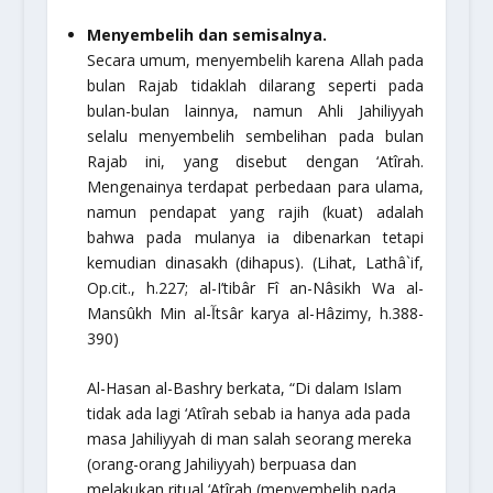
Menyembelih dan semisalnya.
Secara umum, menyembelih karena Allah pada
bulan Rajab tidaklah dilarang seperti pada
bulan-bulan lainnya, namun Ahli Jahiliyyah
selalu menyembelih sembelihan pada bulan
Rajab ini, yang disebut dengan ‘Atîrah.
Mengenainya terdapat perbedaan para ulama,
namun pendapat yang rajih (kuat) adalah
bahwa pada mulanya ia dibenarkan tetapi
kemudian dinasakh (dihapus). (Lihat,
Lathâ`if
,
Op.cit., h.227;
al-I’tibâr Fî an-Nâsikh Wa al-
Mansûkh Min al-آtsâr
karya al-Hâzimy, h.388-
390)
Al-Hasan al-Bashry berkata, “Di dalam Islam
tidak ada lagi
‘Atîrah
sebab ia hanya ada pada
masa Jahiliyyah di man salah seorang mereka
(orang-orang Jahiliyyah) berpuasa dan
melakukan ritual ‘Atîrah (menyembelih pada