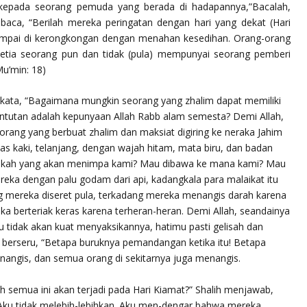
ta kepada seorang pemuda yang berada di hadapannya,”Bacalah,
mbaca,
“Berilah mereka peringatan dengan hari yang dekat (Hari
 sampai di kerongkongan dengan menahan kesedihan. Orang-orang
etia seorang pun dan tidak (pula) mempunyai seorang pemberi
Mu’min: 18)
rkata, “Bagaimana mungkin seorang yang zhalim dapat memiliki
tutan adalah kepunyaan Allah Rabb alam semesta? Demi Allah,
rang yang berbuat zhalim dan maksiat digiring ke neraka Jahim
alas kaki, telanjang, dengan wajah hitam, mata biru, dan badan
 Apakah yang akan menimpa kami? Mau dibawa ke mana kami? Mau
reka dengan palu godam dari api, kadangkala para malaikat itu
 mereka diseret pula, terkadang mereka menangis darah karena
ka berteriak keras karena terheran-heran. Demi Allah, seandainya
 tidak akan kuat menyaksikannya, hatimu pasti gelisah dan
 berseru, “Betapa buruknya pemandangan ketika itu! Betapa
menangis, dan semua orang di sekitarnya juga menangis.
h semua ini akan terjadi pada Hari Kiamat?” Shalih menjawab,
 Aku tidak melebih-lebihkan. Aku men-dengar bahwa mereka