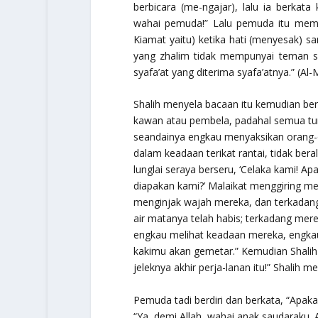
berbicara (me-ngajar), lalu ia berka
wahai pemuda!” Lalu pemuda itu me
Kiamat yaitu) ketika hati (menyesak)
yang zhalim tidak mempunyai teman s
syafa’at yang diterima syafa’atnya.”
(Al-
Shalih menyela bacaan itu kemudian be
kawan atau pembela, padahal semua tun
seandainya engkau menyaksikan orang-o
dalam keadaan terikat rantai, tidak ber
lunglai seraya berseru, ‘Celaka kami!
diapakan kami?’ Malaikat menggiring me
menginjak wajah mereka, dan terkadang
air matanya telah habis; terkadang mere
engkau melihat keadaan mereka, engkau
kakimu akan gemetar.” Kemudian Shalih
jeleknya akhir perja-lanan itu!” Shalih 
Pemuda tadi berdiri dan berkata, “Apaka
“Ya, demi Allah, wahai anak saudaraku.