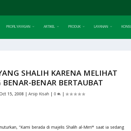
PROFIL YAYASAN
ARTIKEL
PRODUK
LAYANAN
KONSU
YANG SHALIH KARENA MELIHAT
 BENAR-BENAR BERTAUBAT
Oct 15, 2008
|
Arsip Kisah
|
0
|
enuturkan, “Kami berada di majelis Shalih al-Mirri* saat ia sedang