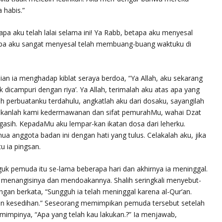
 habis.”
pa aku telah lalai selama ini! Ya Rabb, betapa aku menyesal
etapa aku sangat menyesal telah membuang-buang waktuku di
n ia menghadap kiblat seraya berdoa, “Ya Allah, aku sekarang
icampuri dengan riya’. Ya Allah, terimalah aku atas apa yang
h perbuatanku terdahulu, angkatlah aku dari dosaku, sayangilah
niakanlah kami kedermawanan dan sifat pemurahMu, wahai Dzat
asih. KepadaMu aku lempar-kan ikatan dosa dari leherku.
 anggota badan ini dengan hati yang tulus. Celakalah aku, jika
u ia pingsan.
uk pemuda itu se-lama beberapa hari dan akhirnya ia meninggal.
a menangisinya dan mendoakannya. Shalih seringkali menyebut-
gan berkata, “Sungguh ia telah meninggal karena al-Qur’an.
an kesedihan.” Seseorang memimpikan pemuda tersebut setelah
mimpinya, “Apa yang telah kau lakukan.?” Ia menjawab,