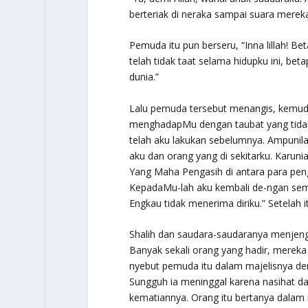
berteriak di neraka sampai suara mereka
Pemuda itu pun berseru,
“Inna lillah!
Beta
telah tidak taat selama hidupku ini, b
dunia.”
Lalu pemuda tersebut menangis, kemudia
menghadapMu dengan taubat yang tidak d
telah aku lakukan sebelumnya. Ampunila
aku dan orang yang di sekitarku. Karu
Yang Maha Pengasih di antara para peng
KepadaMu-lah aku kembali de-ngan semua
Engkau tidak menerima diriku.” Setelah it
Shalih dan saudara-saudaranya menjeng
Banyak sekali orang yang hadir, merek
nyebut pemuda itu dalam majelisnya den
Sungguh ia meninggal karena nasihat d
kematiannya. Orang itu bertanya dalam 