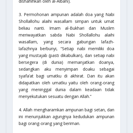
dishahihkan oleh al-Albani).
3. Permohonan ampunan adalah doa yang Nabi
Shollallohu alaihi wasallam simpan untuk umat
beliau nanti. Imam al-Bukhari dan Muslim
meriwayatkan sabda Nabi Shollallohu alaihi
wasallam, yang secara gabungan lafazh-
lafazhnya berbunyi, “Setiap nabi memiliki doa
yang mustajab (pasti dikabulkan), dan setiap nabi
bersegera (di dunia) memanjatkan doanya,
sedangkan aku menyimpan doaku sebagai
syafa’at bagi umatku di akhirat. Dan itu akan
didapatkan oleh umatku yaitu oleh orang-orang
yang meninggal dunia dalam keadaan tidak
menyekutukan sesuatu dengan Allah.”
4. Allah mengharamkan ampunan bagi setan, dan
ini menunjukkan agungnya kedudukan ampunan
bagi orang-orang yang beriman.