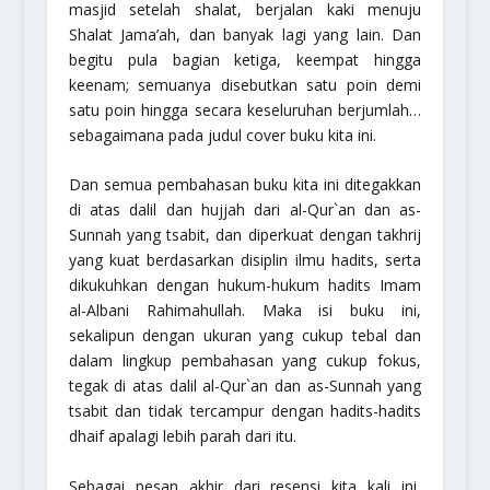
masjid setelah shalat, berjalan kaki menuju
Shalat Jama’ah, dan banyak lagi yang lain. Dan
begitu pula bagian ketiga, keempat hingga
keenam; semuanya disebutkan satu poin demi
satu poin hingga secara keseluruhan berjumlah…
sebagaimana pada judul cover buku kita ini.
Dan semua pembahasan buku kita ini ditegakkan
di atas dalil dan hujjah dari al-Qur`an dan as-
Sunnah yang
tsabit
, dan diperkuat dengan
takhrij
yang kuat berdasarkan disiplin ilmu hadits, serta
dikukuhkan dengan hukum-hukum hadits Imam
al-Albani Rahimahullah. Maka isi buku ini,
sekalipun dengan ukuran yang cukup tebal dan
dalam lingkup pembahasan yang cukup fokus,
tegak di atas dalil al-Qur`an dan as-Sunnah yang
tsabit
dan tidak tercampur dengan hadits-hadits
dhaif apalagi lebih parah dari itu.
Sebagai pesan akhir dari resensi kita kali ini,