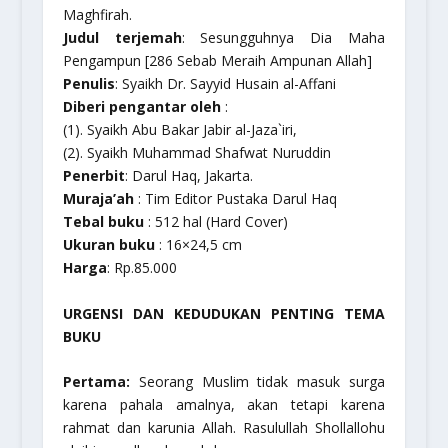
Maghfirah
.
Judul terjemah
: Sesungguhnya Dia Maha
Pengampun [286 Sebab Meraih Ampunan Allah]
Penulis
: Syaikh Dr. Sayyid Husain al-Affani
Diberi pengantar oleh
:
(1). Syaikh Abu Bakar Jabir al-Jaza`iri,
(2). Syaikh Muhammad Shafwat Nuruddin
Penerbit
: Darul Haq, Jakarta.
Muraja’ah
: Tim Editor Pustaka Darul Haq
Tebal buku
: 512 hal (Hard Cover)
Ukuran buku
: 16×24,5 cm
Harga
: Rp.85.000
URGENSI DAN KEDUDUKAN PENTING TEMA
BUKU
Pertama:
Seorang Muslim tidak masuk surga
karena pahala amalnya, akan tetapi karena
rahmat dan karunia Allah. Rasulullah Shollallohu