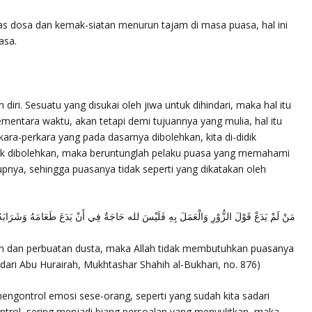
 dosa dan kemak-siatan menurun tajam di masa puasa, hal ini
asa.
ri. Sesuatu yang disukai oleh jiwa untuk dihindari, maka hal itu
entara waktu, akan tetapi demi tujuannya yang mulia, hal itu
ara-perkara yang pada dasarnya dibolehkan, kita di-didik
dak dibolehkan, maka beruntunglah pelaku puasa yang memahami
upnya, sehingga puasanya tidak seperti yang dikatakan oleh
مَنْ لَمْ يَدَعْ قَوْلَ الزُّوْرِ وَالْعَمَلَ بِهِ فَلَيْسَ لله حَاجَةٌ فِي أَنْ يَدَعَ طَعَامَهُ وَشَرَابَهُ
n dan perbuatan dusta, maka Allah tidak membutuhkan puasanya
 dari Abu Hurairah, Mukhtashar Shahih al-Bukhari, no. 876)
ngontrol emosi sese-orang, seperti yang sudah kita sadari
trol, sering menjadi biang persoalan yang menyulitkan, maka