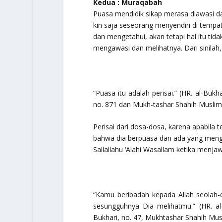
Kedua : Muraqabah
Puasa mendidik sikap merasa diawasi dan
kin saja seseorang menyendiri di temp
dan mengetahui, akan tetapi hal itu tid
mengawasi dan melihatnya. Dari sinilah,
“Puasa itu adalah perisai.”
(HR. al-Bukha
no. 871 dan Mukh-tashar Shahih Muslim,
Perisai dari dosa-dosa, karena apabila 
bahwa dia berpuasa dan ada yang mengawa
Sallallahu ‘Alahi Wasallam ketika menjawa
“Kamu beribadah kepada Allah seolah-
sesungguhnya Dia melihatmu.”
(HR. al
Bukhari, no. 47, Mukhtashar Shahih Musl