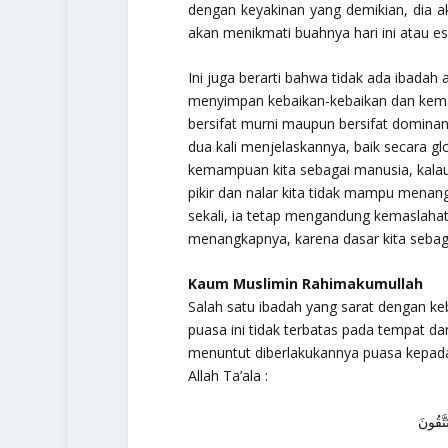
dengan keyakinan yang demikian, dia ak
akan menikmati buahnya hari ini atau es
Ini juga berarti bahwa tidak ada ibadah 
menyimpan kebaikan-kebaikan dan kemas
bersifat murni maupun bersifat dominan. 
dua kali menjelaskannya, baik secara gl
kemampuan kita sebagai manusia, kalau
pikir dan nalar kita tidak mampu menan
sekali, ia tetap mengandung kemaslahata
menangkapnya, karena dasar kita seba
Kaum Muslimin Rahimakumullah
Salah satu ibadah yang sarat dengan k
puasa ini tidak terbatas pada tempat d
menuntut diberlakukannya puasa kepad
Allah Ta’ala :
تَّقُونَ