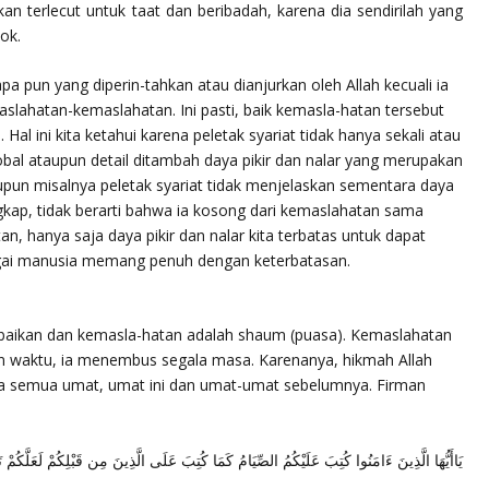
an terlecut untuk taat dan beribadah, karena dia sendirilah yang
ok.
apa pun yang diperin-tahkan atau dianjurkan oleh Allah kecuali ia
lahatan-kemaslahatan. Ini pasti, baik kemasla-hatan tersebut
Hal ini kita ketahui karena peletak syariat tidak hanya sekali atau
obal ataupun detail ditambah daya pikir dan nalar yang merupakan
pun misalnya peletak syariat tidak menjelaskan sementara daya
gkap, tidak berarti bahwa ia kosong dari kemaslahatan sama
n, hanya saja daya pikir dan nalar kita terbatas untuk dapat
gai manusia memang penuh dengan keterbatasan.
ebaikan dan kemasla-hatan adalah shaum (puasa). Kemaslahatan
an waktu, ia menembus segala masa. Karenanya, hikmah Allah
a semua umat, umat ini dan umat-umat sebelumnya. Firman
يَاأَيُّهَا الَّذِينَ ءَامَنُوا كُتِبَ عَلَيْكُمُ الصِّيَامُ كَمَا كُتِبَ عَلَى الَّذِينَ مِن قَبْلِكُمْ لَعَلَّكُمْ تَ