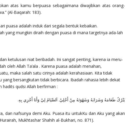
ibkan atas kamu berpuasa sebagaimana diwajibkan atas orang-
a.”
(Al-Baqarah: 183).
ri puasa adalah induk dari segala bentuk kebaikan.
ah yang mungkin diraih dengan puasa di mana targetnya ada-lah
dan ketulusan niat beribadah. Ini sangat penting, karena ia meru-
dah oleh Allah Ta’ala . Karena puasa adalah menahan,
tu, maka salah satu cirinya adalah kerahasiaan. Kita tidak
au yang bersangkutan tidak berbicara. Ibadah rahasia lebih dekat
 hadits qudsi Allah berfirman :
يَتْرُكُ طَعَامَهُ وَشَرَابَهُ وَشَهْوَتَهُ مِنْ أَجْلِيْ. اَلصِّيَامُ لِيْ وَأَنَا أَجْزِي بِهِ.
, dan nafsunya demi Aku. Puasa itu untukKu dan Aku yang akan
 Hurairah, Mukhtashar Shahih al-Bukhari, no. 871).