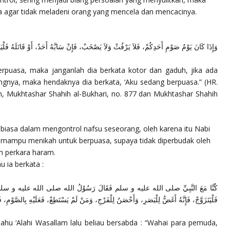
a agar tidak meladeni orang yang mencela dan mencacinya.
وَإِذَا كَانَ يَوْمُ صَوْمِ أَحَدِكُمْ، فَلاَ يَرْفُثْ وَلاَ يَصْخَبْ، فَإِنْ سَابَّهُ أَحَدٌ، أَوْ قَاتَلَهُ فَلْي
berpuasa, maka janganlah dia berkata kotor dan gaduh, jika ada
gnya, maka hendaknya dia berkata, ‘Aku sedang berpuasa.”
(HR.
h, Mukhtashar Shahih al-Bukhari, no. 877 dan Mukhtashar Shahih
 biasa dalam mengontrol nafsu seseorang, oleh karena itu Nabi
ampu menikah untuk berpuasa, supaya tidak diperbudak oleh
 perkara haram.
u ia berkata :
كُنَّا مَعَ النَّبِيِّ صلى الله عليه و سلم فَقَالَ رَسُوْلُ الله صلى الله عليه و سلم : يَا م
فَلْيَتَزَوَّجْ، فَإِنَّهُ أَغَضُّ لِلْبَصَرِ، وَأَحْصَنُ لِلْفَرْجِ، وَمَنْ لَمْ يَسْتَطِعْ، فَعَلَيْهِ بِالصَّوْمِ، فَإ
lahu ‘Alahi Wasallam lalu beliau bersabda : “Wahai para pemuda,