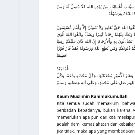
سَيِّئَاتِ أَعْمَالِنَا، مَنْ يَهْدِهِ الله فَلَا مُضِلَّ لَهُ وَمَنْ
ًا عَبْدُهُ وَرَسُوْلُهُ
اتَّقُوا الله حَقَّ تُقَاتِهِ وَلاَ تَمُوتُنَّ إِلاَّ وَأَنتُم مُّسْلِمُونَ
 وَبَثَّ مِنْهُمَا رِجَالاً كَثِيرًا وَنِسَآءً وَاتَّقُوا اللهَ الَّذِي
تَسَآءَلُونَ بِهِ وَاْلأَرْحَامَ إِنَّ الله كَانَ عَلَيْكُمْ رَقِيبًا
لَكُمْ ذُنُوبَكُمْ وَمَن يُطِعِ اللهَ وَرَسُولَهُ فَقَدْ فَازَ فَوْزًا
عَظِيمًا
أَمَّا بَعْدُ:
الْأُمُوْرِ مُحْدَثَاتُهَا، وَكُلَّ مُحْدَثَةٍ بِدْعَةٌ، وَكُلَّ
Kaum Muslimin Rahimakumullah
Kita semua sudah memaklumi bahwa 
beribadah kepadaNya, bukan karena Al
memerlukan apa pun dari kita meskipun 
adalah demi kemaslahatan dan kebaikan 
jika tidak, maka apa yang membedakan k