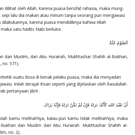
 dilihat oleh Allah. Karena puasa bersifat rahasia, maka mung-
at sepi lalu dia makan atau minum tanpa seorang pun mengawasi
ak dilakukannya, karena puasa mendidiknya bahwa Allah
 maka satu hadits Nabi berkata :
اَلصَّوْمُ جُنَّةٌ
ri dan Muslim, dari Abu Hurairah, Mukhtashar Shahih al-Bukhari,
 no. 571).
terbetik suatu dosa di benak pelaku puasa, maka dia menyadari
si. Inilah derajat ihsan seperti yang dijelaskan oleh Rasulullah
b pertanyaan Jibril :
أَنْ تَعْبُدَ الله كَأَنَّكَ تَرَاهُ فَإِنْ لَمْ تَكُنْ تَرَاهُ فَإِنَّهُ يَرَاكَ.
olah kamu melihatNya, kalau-pun kamu tidak melihatNya, maka
-Bukhari dan Muslim dari Abu Hurairah. Mukhtashar Shahih al-
im, no. 2).