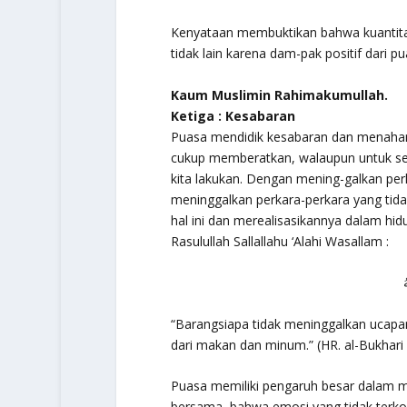
Kenyataan membuktikan bahwa kuantitas
tidak lain karena dam-pak positif dari pu
Kaum Muslimin Rahimakumullah.
Ketiga : Kesabaran
Puasa mendidik kesabaran dan menahan di
cukup memberatkan, walaupun untuk sem
kita lakukan. Dengan mening-galkan perk
meninggalkan perkara-perkara yang ti
hal ini dan merealisasikannya dalam hid
Rasulullah Sallallahu ‘Alahi Wasallam :
“Barangsiapa tidak meninggalkan ucapa
dari makan dan minum.”
(HR. al-Bukhari
Puasa memiliki pengaruh besar dalam me
bersama, bahwa emosi yang tidak terkon