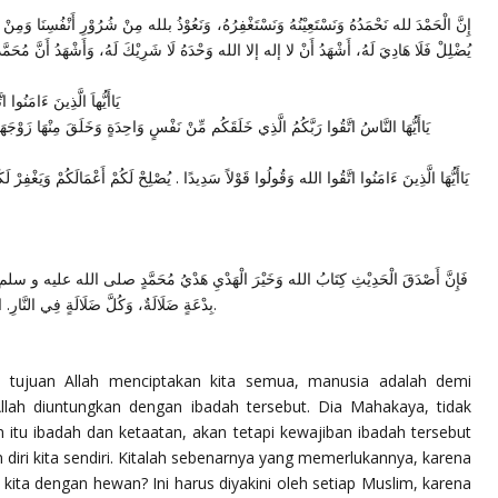
إِنَّ الْحَمْدَ لله نَحْمَدُهُ وَنَسْتَعِيْنُهُ وَنَسْتَغْفِرُهُ، وَنَعُوْذُ بلله مِنْ شُرُوْرِ أَنْفُسِنَا وَمِنْ 
يُضْلِلْ فَلَا هَادِيَ لَهُ، أَشْهَدُ أَنْ لا إله إلا الله وَحْدَهُ لَا شَرِيْكَ لَهُ، وَأَشْهَدُ أَنَّ مُحَمَّد.
يَاأَيُّهاَ الَّذِينَ ءَامَنُوا 
يَاأَيُّهَا النَّاسُ اتَّقُوا رَبَّكُمُ الَّذِي خَلَقَكُم مِّنْ نَفْسٍ وَاحِدَةٍ وَخَلَقَ مِنْهَا زَوْجَهَا
يَاأَيُّهَا الَّذِينَ ءَامَنُوا اتَّقُوا الله وَقُولُوا قَوْلاً سَدِيدًا . يُصْلِحْ لَكُمْ أَعْمَالَكُمْ وَيَغْفِرْ 
فَإِنَّ أَصْدَقَ الْحَدِيْثِ كِتَابُ الله وَخَيْرَ الْهَدْيِ هَدْيُ مُحَمَّدٍ صلى الله عليه و سلم وَشَرَّ 
بِدْعَةٍ ضَلَالَةٌ، وَكُلَّ ضَلَالَةٍ فِي النَّارِ. اللهم صَل عَلَى مُحَمدٍ، وَعَلَى أله وَصَحْبِهِ وَسَلمْ.
tujuan Allah menciptakan kita semua, manusia adalah demi
lah diuntungkan dengan ibadah tersebut. Dia Mahakaya, tidak
itu ibadah dan ketaatan, akan tetapi kewajiban ibadah tersebut
diri kita sendiri. Kitalah sebenarnya yang memerlukannya, karena
ita dengan hewan? Ini harus diyakini oleh setiap Muslim, karena