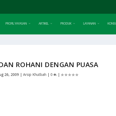
PROFIL YAYASAN
ARTIKEL
PRODUK
LAYANAN
KONSU
 DAN ROHANI DENGAN PUASA
ug 26, 2009
|
Arsip Khutbah
|
0
|