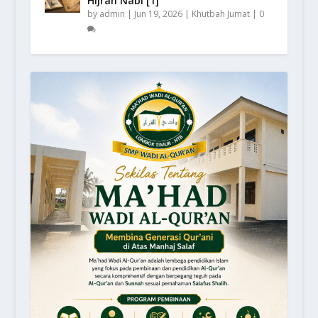
Hijrah Nabi [1]
by
admin
|
Jun 19, 2026
|
Khutbah Jumat
|
0