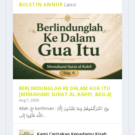
BULETIN ANNUR
Latest
BERLINDUNGLAH KE DALAM GUA ITU
[MEMAHAMI SURAT AL-KAHFI, BAG.6]
Aug 7, 2026
Allah ﷻ berfirman : {وَإِذِ اعْتَزَلْتُمُوهُمْ وَمَا يَعْبُدُونَ إِلَّا
اللَّهَ فَأْوُوا إِلَى...
Kami Ceritakan Kepadamu Kisah