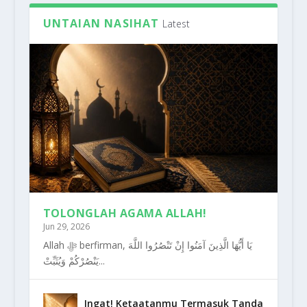
UNTAIAN NASIHAT
Latest
TOLONGLAH AGAMA ALLAH!
Jun 29, 2026
Allah ﷻ berfirman, يَا أَيُّهَا الَّذِينَ آمَنُوا إِنْ تَنْصُرُوا اللَّهَ
يَنْصُرْكُمْ وَيُثَبِّتْ...
Ingat! Ketaatanmu Termasuk Tanda