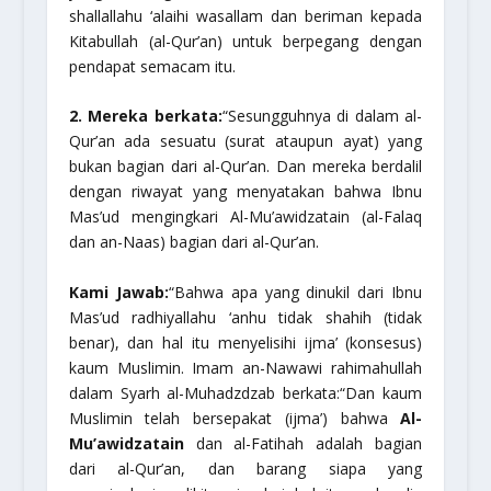
shallallahu ‘alaihi wasallam
dan beriman kepada
Kitabullah (al-Qur’an) untuk berpegang dengan
pendapat semacam itu.
2. Mereka berkata:
“Sesungguhnya di dalam al-
Qur’an ada sesuatu (surat ataupun ayat) yang
bukan bagian dari al-Qur’an. Dan mereka berdalil
dengan riwayat yang menyatakan bahwa Ibnu
Mas’ud mengingkari
Al-Mu’awidzatain
(al-Falaq
dan an-Naas) bagian dari al-Qur’an.
Kami Jawab:
“Bahwa apa yang dinukil dari Ibnu
Mas’ud
radhiyallahu ‘anhu
tidak shahih (tidak
benar), dan hal itu menyelisihi ijma’ (konsesus)
kaum Muslimin. Imam an-Nawawi
rahimahullah
dalam Syarh al-Muhadzdzab berkata:
“Dan kaum
Muslimin telah bersepakat (ijma’) bahwa
Al-
Mu’awidzatain
dan al-Fatihah adalah bagian
dari al-Qur’an, dan barang siapa yang