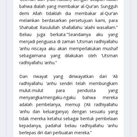
bahwa dialah yang membakar al-Qur’an. Sungguh
demi Allah tidaklah dia membakar al-Qur’an
melainkan berdasarkan persetujuan kami, para
Shahabat Rasulullah
shallallahu ‘alaihi wasallam
.”
Beliau juga berkata:
”Seandainya aku yang
menjadi penguasa di zaman ‘Utsman
radhiyallahu
‘anhu
niscaya aku akan memperlakukan mushaf
sebagaimana yang dilakukan oleh ‘Utsman
radhiyallahu ‘anhu
.”
Dan riwayat yang diriwayatkan dari ‘Ali
radhiyallahu ‘anhu
sendiri telah membungkam
mulut-mulut para pendusta yang
menyangka/mengaku-ngaku bahwa mereka
adalah pembelanya, memuji (‘Ali
radhiyallahu
‘anhu
dan keluarganya) dengan sesuatu yang
tidak mereka ketahui sebagai bentuk pembelaan
kepadanya, padahal beliau
radhiyallahu ‘anhu
berlepas diri dari perbuatan mereka.”