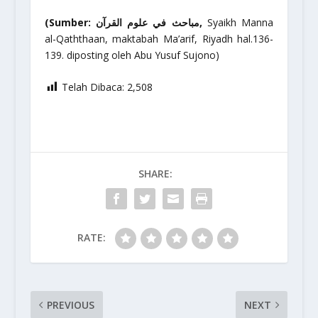
(Sumber: مباحث في علوم القرآن,
Syaikh Manna
al-Qaththaan, maktabah Ma’arif, Riyadh hal.136-
139. diposting oleh Abu Yusuf Sujono)
Telah Dibaca:
2,508
SHARE:
RATE:
PREVIOUS
NEXT