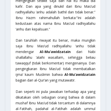
mengingkari sedikit saja dari hal itu maka dia
kafir. Dan apa yang dinukil dari Ibnu Mas’ud
radhiyallahu ‘anhu
adalah bathil dan tidak benar.”
Ibnu Hazm
rahimahullah
berkata:
“Ini adalah
kedustaan atas nama Ibnu Mas’ud
radhiyallahu
‘anhu
dan kepalsuan.”
Dan taruhlah riwayat itu benar, maka mungkin
saja Ibnu Mas’ud
radhiyallahu ‘anhu
tidak
mendengar
Al-Mu’awidzatain
dari Nabi
shallallahu ‘alaihi wasallam
, sehingga beliau
tawaqquf
(tidak berkomentar) mengenainya. Dan
pengingkaran Ibnu Mas’ud tidak membatalkan
ijma’ kaum Muslimin bahwa
Al-Mu’awidzatain
bagian dari al-Qur’an yang mutawatir.
Dan seperti ini pula jawaban terhadap apa yang
dikatakan oleh sebagian orang bahwa di dalam
mushaf Ibnu Mas’ud tidak tercantum di dalamnya
al-Fatihah, padahal al-Fatihah adalah ummul