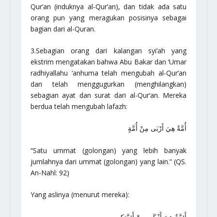
Qur’an (induknya al-Qur’an), dan tidak ada satu
orang pun yang meragukan posisinya sebagai
bagian dari al-Quran.
3.Sebagian orang dari kalangan syi’ah yang
ekstrim mengatakan bahwa Abu Bakar dan ‘Umar
radhiyallahu ‘anhuma
telah mengubah al-Qur’an
dan telah menggugurkan (menghilangkan)
sebagian ayat dan surat dari al-Qur’an. Mereka
berdua telah mengubah lafazh:
أُمَّةٌ هِيَ أَرْبَى مِنْ أُمَّةٍ
“Satu ummat (golongan) yang lebih banyak
jumlahnya dari ummat (golongan) yang lain.”
(QS.
An-Nahl: 92)
Yang aslinya (menurut mereka):
أَئمَّةٌ هِيَ أَزْكَى مِنَْ أَئمَّتكم