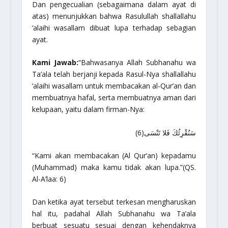
Dan pengecualian (sebagaimana dalam ayat di
atas) menunjukkan bahwa Rasulullah
shallallahu
‘alaihi wasallam
dibuat lupa terhadap sebagian
ayat.
Kami Jawab:
“Bahwasanya Allah
Subhanahu wa
Ta’ala
telah berjanji kepada Rasul-Nya
shallallahu
‘alaihi wasallam
untuk membacakan al-Qur’an dan
membuatnya hafal, serta membuatnya aman dari
kelupaan, yaitu dalam firman-Nya:
سَنُقْرِئُكَ فَلا تَنْسَى(6)
“Kami akan membacakan (Al Qur’an) kepadamu
(Muhammad) maka kamu tidak akan lupa.”
(QS.
Al-A’laa: 6)
Dan ketika ayat tersebut terkesan mengharuskan
hal itu, padahal Allah
Subhanahu wa Ta’ala
berbuat sesuatu sesuai dengan kehendaknya