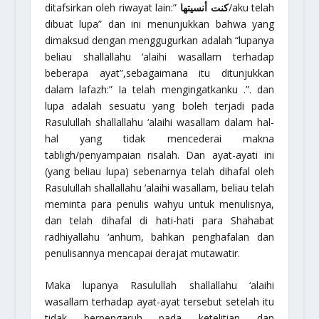
ditafsirkan oleh riwayat lain:”
كنت أنسيتها
/aku telah
dibuat lupa” dan ini menunjukkan bahwa yang
dimaksud dengan menggugurkan adalah
“lupanya
beliau
shallallahu ‘alaihi wasallam
terhadap
beberapa ayat”
,sebagaimana itu ditunjukkan
dalam lafazh:
” Ia telah mengingatkanku .”
. dan
lupa adalah sesuatu yang boleh terjadi pada
Rasulullah
shallallahu ‘alaihi wasallam
dalam hal-
hal yang tidak mencederai makna
tabligh
/penyampaian risalah. Dan ayat-ayati ini
(yang beliau lupa) sebenarnya telah dihafal oleh
Rasulullah
shallallahu ‘alaihi wasallam
, beliau telah
meminta para penulis wahyu untuk menulisnya,
dan telah dihafal di hati-hati para Shahabat
radhiyallahu ‘anhum
, bahkan penghafalan dan
penulisannya mencapai derajat mutawatir.
Maka lupanya Rasulullah
shallallahu ‘alaihi
wasallam
terhadap ayat-ayat tersebut setelah itu
tidak berpengaruh pada ketelitian dan