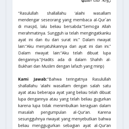
“Rasulullah
shallallahu ‘alaihi wasallam
mendengar seseorang yang membaca al-Qur`an
di masjid, lalu beliau bersabda:
“Semoga Allah
merahmatinya. Sungguh ia telah mengingatkanku
ayat ini dan itu dari surat ini.”
Dalam riwayat
lain:
“Aku menjatuhkannya dari ayat ini dan ini.”
Dalam riwayat lain:
“Aku telah dibuat lupa
dengannya.”
(Hadits ada di dalam Shahih al-
Bukhari dan Muslim dengan lafazh yang mirip)
Kami Jawab:
“Bahwa teringatnya Rasulullah
shallallahu ‘alaihi wasallam
dengan salah satu
ayat atau beberapa ayat yang beliau telah dibuat
lupa dengannya atau yang telah beliau gugurkan
karena lupa tidak menimbulkan keraguan dalam
masalah pengumpulan al-Qur’an. Karena
sesungguhnya riwayat yang menyebutkan bahwa
beliau menggugurkan sebagian ayat al-Qur’an