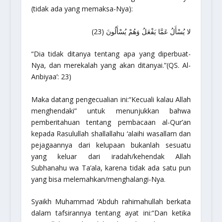
(tidak ada yang memaksa-Nya):
لا يُسْأَلُ عَمَّا يَفْعَلُ وَهُمْ يُسْأَلُونَ (23)
“Dia tidak ditanya tentang apa yang diperbuat-
Nya, dan merekalah yang akan ditanyai.”
(QS. Al-
Anbiyaa’: 23)
Maka datang pengecualian ini:
“Kecuali kalau Allah
menghendaki”
untuk menunjukkan bahwa
pemberitahuan tentang pembacaan al-Qur’an
kepada Rasulullah
shallallahu ‘alaihi wasallam
dan
pejagaannya dari kelupaan bukanlah sesuatu
yang keluar dari
iradah
/kehendak Allah
Subhanahu wa Ta’ala
, karena tidak ada satu pun
yang bisa melemahkan/menghalangi-Nya.
Syaikh Muhammad ‘Abduh
rahimahullah
berkata
dalam tafsirannya tentang ayat ini:
“Dan ketika