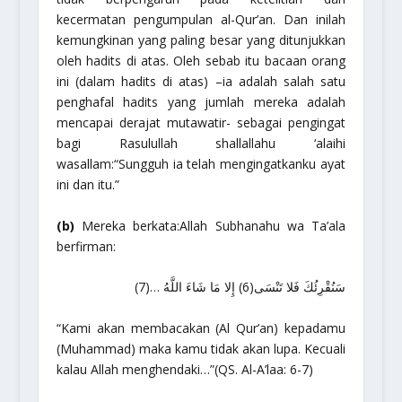
kecermatan pengumpulan al-Qur’an. Dan inilah
kemungkinan yang paling besar yang ditunjukkan
oleh hadits di atas. Oleh sebab itu bacaan orang
ini (dalam hadits di atas) –ia adalah salah satu
penghafal hadits yang jumlah mereka adalah
mencapai derajat mutawatir- sebagai pengingat
bagi Rasulullah
shallallahu ‘alaihi
wasallam
:
“Sungguh ia telah mengingatkanku ayat
ini dan itu.”
(b)
Mereka berkata:Allah
Subhanahu wa Ta’ala
berfirman:
سَنُقْرِئُكَ فَلا تَنْسَى(6) إِلا مَا شَاءَ اللَّهُ …(7)
“Kami akan membacakan (Al Qur’an) kepadamu
(Muhammad) maka kamu tidak akan lupa. Kecuali
kalau Allah menghendaki…”
(QS. Al-A’laa: 6-7)