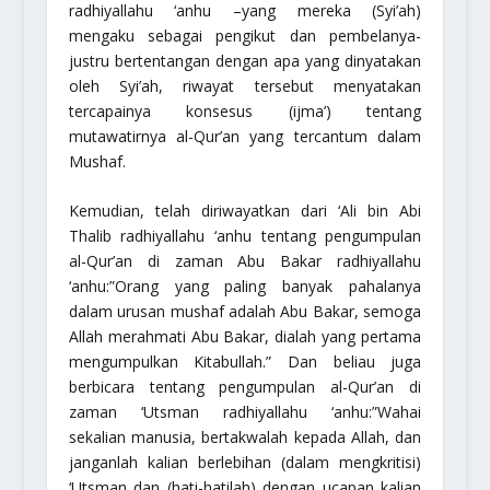
radhiyallahu ‘anhu
–yang mereka (Syi’ah)
mengaku sebagai pengikut dan pembelanya-
justru bertentangan dengan apa yang dinyatakan
oleh Syi’ah, riwayat tersebut menyatakan
tercapainya konsesus (ijma’) tentang
mutawatirnya al-Qur’an yang tercantum dalam
Mushaf.
Kemudian, telah diriwayatkan dari ‘Ali bin Abi
Thalib
radhiyallahu ‘anhu
tentang pengumpulan
al-Qur’an di zaman Abu Bakar
radhiyallahu
‘anhu
:
”Orang yang paling banyak pahalanya
dalam urusan mushaf adalah Abu Bakar, semoga
Allah merahmati Abu Bakar, dialah yang pertama
mengumpulkan Kitabullah.”
Dan beliau juga
berbicara tentang pengumpulan al-Qur’an di
zaman ‘Utsman
radhiyallahu ‘anhu
:
”Wahai
sekalian manusia, bertakwalah kepada Allah, dan
janganlah kalian berlebihan (dalam mengkritisi)
‘Utsman dan (hati-hatilah) dengan ucapan kalian