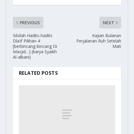
PREVIOUS
NEXT
Silsilah Hadits-hadits
Kajian Bulanan
Dla’if Pilihan-4
Perjalanan Ruh Setelah
[berbincang-bincang Di
Mati
Masjid…] (karya Syaikh
Al-albani)
RELATED POSTS