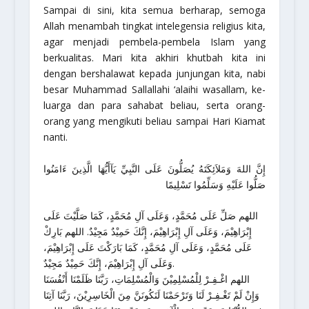
Sampai di sini, kita semua berharap, semoga
Allah menambah tingkat intelegensia religius kita,
agar menjadi pembela-pembela Islam yang
berkualitas. Mari kita akhiri khutbah kita ini
dengan bershalawat kepada junjungan kita, nabi
besar Muhammad Sallallahi ‘alaihi wasallam, ke-
luarga dan para sahabat beliau, serta orang-
orang yang mengikuti beliau sampai Hari Kiamat
nanti.
إِنَّ اللهَ وَمَلاَئِكَتَهُ يُصَلُّونَ عَلَى النَّبِيِّ يَآأَيُّهَا الَّذِينَ ءَامَنُوا
صَلُّوا عَلَيْهِ وَسَلِّمُوا تَسْلِيمًا
اللهم صَلِّ عَلَى مُحَمَّدٍ، وَعَلَى آلِ مُحَمَّدٍ، كَمَا صَلَّيْتَ عَلَى
إِبْرَاهِيْمَ، وَعَلَى آلِ إِبْرَاهِيْمَ، إِنَّكَ حَمِيْدٌ مَجِيْدٌ. اللهم بَارِكْ
عَلَى مُحَمَّدٍ، وَعَلَى آلِ مُحَمَّدٍ، كَمَا بَارَكْتَ عَلَى إِبْرَاهِيْمَ،
وَعَلَى آلِ إِبْرَاهِيْمَ، إِنَّكَ حَمِيْدٌ مَجِيْدٌ.
اللهم اغْـفِـرْ لِلْمُسْلِمِيْنَ وَالْمُسْلِمَاتِ، رَبَّنَا ظَلَمْنَا أَنْفُسَنَا
وَإِنْ لَمْ تَغْـفِـرْ لَنَا وَتَرْحَمْنَا لَنَكُونَنَّ مِنَ الْخَاسِرِيْنَ، رَبَّنَا آتِنَا