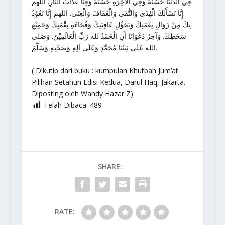
فِي الدُّنْيَا حَسَنَةً وَفِي الْآخِرَةِ حَسَنَةً وَقِنَا عَذَابَ النَّارِ. اللهم
إِنَّا نَسْأَلُكَ الْهُدَى وَالتُّقَى وَالْعَفَافَ وَالْغِنَى. اللهم إِنَّا نَعُوْذُ
بِكَ مِنْ زَوَالِ نِعْمَتِكَ وَتَحَوُّلِ عَافِيَتِكَ وَفُجَاءَةِ نِقْمَتِكَ وَجَمِيْعِ
سَخَطِكَ. وَآخِرُ دَعْوَانَا أَنِ الْحَمْدُ لله رَبِّ الْعَالَمِيْنَ. وَصَلى
الله عَلَى نَبِيِّنَا مُحَمَّدٍ وَعَلَى آلِهِ وَصَحْبِهِ وَسَلَّمَ.
( Dikutip dari buku : kumpulan Khutbah Jum’at
Pilihan Setahun Edisi Kedua, Darul Haq, Jakarta.
Diposting oleh Wandy Hazar Z)
Telah Dibaca:
489
SHARE:
RATE: