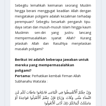
Sebegitu lemahkah keimanan seorang Muslim
hingga berani menggugat keadilan Allah dengan
mengatakan poligami adalah kezaliman terhadap
perempuan? Sebegitu besarkah pengaruh tipu-
daya setan dan musuh-musuh Islam hingga kaum
Muslimin sen-diri yang justru lancang
mempermasalahkan syariat Allah? Kurang
jelaskah Allah dan RasulNya menjelaskan
masalah poligami?
Berikut ini adalah beberapa jawaban untuk
mereka yang mempermasalahkan
poligami?
Pertama:
Perhatikan kembali Firman Allah
Subhanahu Wata’ala :
وَإِنْ خِفْتُمْ أّلاَّتُقْسِطُوا فِي الْيَتَامَى فَانكِحُوا مَاطَابَ لَكُم مِّنَ
النِّسَآءِ مَثْنَى وَثُلاَثَ وَرُبَاعَ فَإِنْ خِفْتُمْ أَلاَّتَعْدِلُوا فَوَاحِدَةً أَوْ
مَامَلَكَتْ أَيْمَانُكُمْ ذَلِكَ أَدْنَى أَلاَّتَعُولُوا