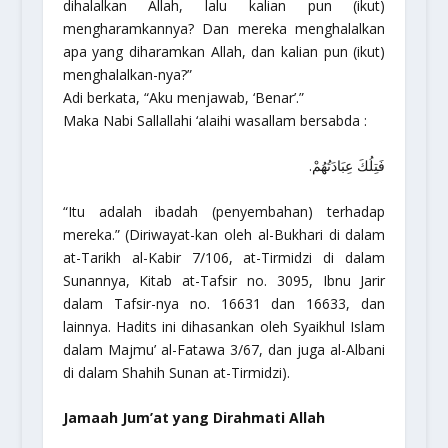
dihalalkan Allah, lalu kalian pun (ikut)
mengharamkannya? Dan mereka menghalalkan
apa yang diharamkan Allah, dan kalian pun (ikut)
menghalalkan-nya?”
Adi berkata, “Aku menjawab, ‘Benar’.”
Maka Nabi Sallallahi ‘alaihi wasallam bersabda :
فَتِلُكَ عِبَادَتُهُمْ.
“Itu adalah ibadah (penyembahan) terhadap
mereka.”
(Diriwayat-kan oleh al-Bukhari di dalam
at-Tarikh al-Kabir
7/106, at-Tirmidzi di dalam
Sunan
nya,
Kitab at-Tafsir
no. 3095, Ibnu Jarir
dalam
Tafsir
-nya no. 16631 dan 16633, dan
lainnya. Hadits ini dihasankan oleh Syaikhul Islam
dalam
Majmu’ al-Fatawa
3/67, dan juga al-Albani
di dalam
Shahih Sunan at-Tirmidzi).
Jamaah Jum’at yang Dirahmati Allah