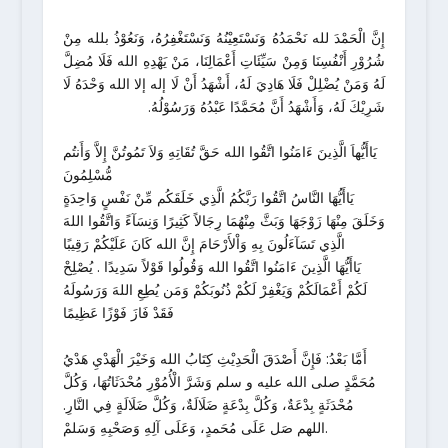
إِنَّ الْحَمْدَ لله نَحْمَدُهُ وَنَسْتَعِيْنُهُ وَنَسْتَغْفِرُهُ، وَنَعُوْذُ بلله مِنْ
شُرُوْرِ أَنْفُسِنَا وَمِنْ سَيِّئَاتِ أَعْمَالِنَا، مَنْ يَهْدِهِ الله فَلَا مُضِلَّ
لَهُ وَمَنْ يُضْلِلْ فَلَا هَادِيَ لَهُ، أَشْهَدُ أَنْ لَا إله إلا الله وَحْدَهُ لَا
شَرِيْكَ لَهُ، وَأَشْهَدُ أَنَّ مُحَمَّدًا عَبْدُهُ وَرَسُوْلُهُ.
يَاأَيُّهاَ الَّذِينَ ءَامَنُوا اتَّقُوا الله حَقَّ تُقَاتِهِ وَلاَ تَمُوتُنَّ إِلاَّ وَأَنتُم
مُّسْلِمُونَ
يَاأَيُّهَا النَّاسُ اتَّقُوا رَبَّكُمُ الَّذِي خَلَقَكُم مِّنْ نَفْسٍ وَاحِدَةٍ
وَخَلَقَ مِنْهَا زَوْجَهَا وَبَثَّ مِنْهُمَا رِجَالاً كَثِيرًا وَنِسَآءً وَاتَّقُوا اللهَ
الَّذِي تَسَآءَلُونَ بِهِ وَاْلأَرْحَامَ إِنَّ الله كَانَ عَلَيْكُمْ رَقِيبًا
يَاأَيُّهَا الَّذِينَ ءَامَنُوا اتَّقُوا الله وَقُولُوا قَوْلاً سَدِيدًا . يُصْلِحْ
لَكُمْ أَعْمَالَكُمْ وَيَغْفِرْ لَكُمْ ذُنُوبَكُمْ وَمَن يُطِعِ اللهَ وَرَسُولَهُ
فَقَدْ فَازَ فَوْزًا عَظِيمًا
أَمَّا بَعْدُ: فَإِنَّ أَصْدَقَ الْحَدِيْثِ كِتَابُ الله وَخَيْرَ الْهَدْيِ هَدْيُ
مُحَمَّدٍ صلى الله عليه و سلم وَشَرَّ الْأُمُوْرِ مُحْدَثَاتُهَا، وَكُلَّ
مُحْدَثَةٍ بِدْعَةٌ، وَكُلَّ بِدْعَةٍ ضَلَالَةٌ، وَكُلَّ ضَلَالَةٍ فِي النَّارِ.
اللهم صَل عَلَى مُحَمدٍ، وَعَلَى آلِهِ وَصَحْبِهِ وَسَلمْ.