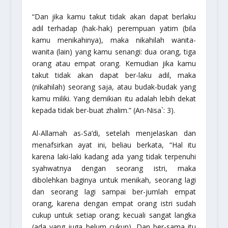
“Dan jika kamu takut tidak akan dapat berlaku
adil terhadap (hak-hak) perempuan yatim (bila
kamu menikahinya), maka nikahilah wanita-
wanita (lain) yang kamu senangi: dua orang, tiga
orang atau empat orang. Kemudian jika kamu
takut tidak akan dapat ber-laku adil, maka
(nikahilah) seorang saja, atau budak-budak yang
kamu miliki. Yang demikian itu adalah lebih dekat
kepada tidak ber-buat zhalim.”
(An-Nisa`: 3).
Al-Allamah as-Sa’di, setelah menjelaskan dan
menafsirkan ayat ini, beliau berkata, “Hal itu
karena laki-laki kadang ada yang tidak terpenuhi
syahwatnya dengan seorang istri, maka
dibolehkan baginya untuk menikah, seorang lagi
dan seorang lagi sampai ber-jumlah empat
orang, karena dengan empat orang istri sudah
cukup untuk setiap orang; kecuali sangat langka
(ada yang juga belum cukup). Dan ber-sama itu