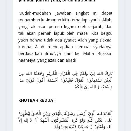
Mudah-mudahan jawaban singkat ini dapat
menambah ke-imanan kita terhadap syariat Allah,
yang tak akan pernah legam oleh sejarah, dan
tak akan pernah lapuk oleh masa. Kita begitu
yakin bahwa tidak ada syariat Allah yang sia-sia,
karena Allah menetap-kan semua syariatnya
berdasarkan ilmuNya dan ke Maha Bijaksa-
naanNya; yang azali dan abadi.
بَارَكَ الله لِيْ وَلَكُمْ فِي الْقُرْآنِ الْكَرِيْمِ وَجَعَلَنَا الله مِنَ
الَّذِيْنَ يَسْتَمِعُوْنَ الْقَوْلَ فَيَتَّبِعُوْنَ أَحْسَنَهُ. أَقُوْلُ قَوْلِيْ هذا
وَأَسْتَغْفِـرُ الله لِيْ وَلَكُمْ.
KHUTBAH KEDUA :
اَلْحَمْدُ لله الَّذِيْ أَرْسَلَ رَسُوْلَهُ بِالْهُدَى وَدِيْنِ الْحَـقِّ لِيُظْهِرَهُ
عَلَى الدِّيْنِ كُلِّهِ وَلَوْ كَرِهَ الْمُشْرِكُوْنَ، أَشْهَدُ أَنْ لاَ إله إِلاَّ
الله وَأَشْهَدُ أَنَّ مُحَمَّدًا عَبْدُهُ وَرَسُوْلُهُ،