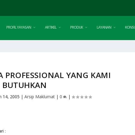
PROFIL YAYASAN
ARTIKEL
PRODUK
LAYANAN
KONSU
 PROFESSIONAL YANG KAMI
BUTUHKAN
n 14, 2005
|
Arsip Maklumat
|
0
|
i :