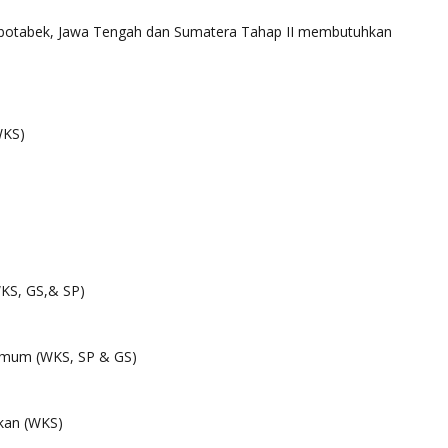
abotabek, Jawa Tengah dan Sumatera Tahap II membutuhkan
WKS)
WKS, GS,& SP)
 Umum (WKS, SP & GS)
kan (WKS)