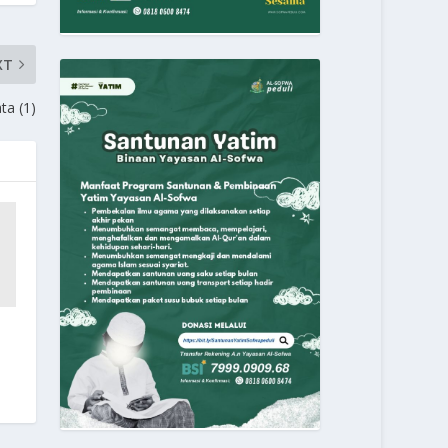
XT
ta (1)