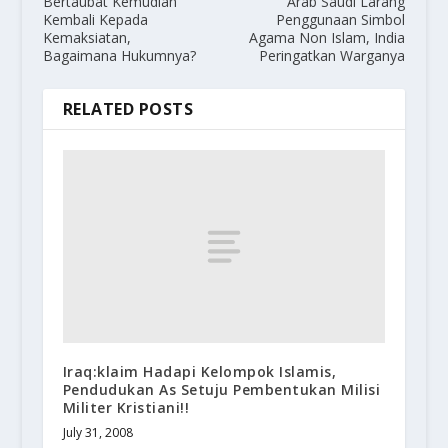
Bertaubat Kemudian
Arab Saudi Larang
Kembali Kepada
Penggunaan Simbol
Kemaksiatan,
Agama Non Islam, India
Bagaimana Hukumnya?
Peringatkan Warganya
RELATED POSTS
Iraq:klaim Hadapi Kelompok Islamis,
Pendudukan As Setuju Pembentukan Milisi
Militer Kristiani!!
July 31, 2008