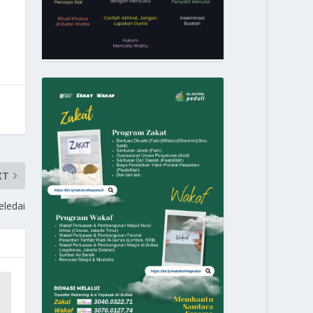
XT
eledai