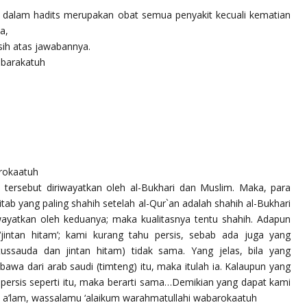
n dalam hadits merupakan obat semua penyakit kecuali kematian
a,
sih atas jawabannya.
abarakatuh
rokaatuh
tersebut diriwayatkan oleh al-Bukhari dan Muslim. Maka, para
ab yang paling shahih setelah al-Qur`an adalah shahih al-Bukhari
iwayatkan oleh keduanya; maka kualitasnya tentu shahih. Adapun
jintan hitam’; kami kurang tahu persis, sebab ada juga yang
ssauda dan jintan hitam) tidak sama. Yang jelas, bila yang
awa dari arab saudi (timteng) itu, maka itulah ia. Kalaupun yang
 persis seperti itu, maka berarti sama…Demikian yang dapat kami
 a’lam, wassalamu ‘alaikum warahmatullahi wabarokaatuh