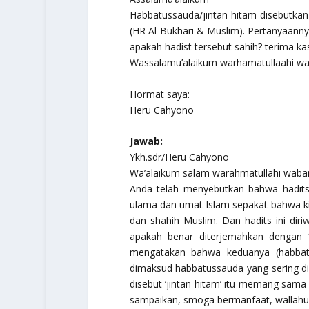
Habbatussauda/jintan hitam disebutka
(HR Al-Bukhari & Muslim). Pertanyaanny
apakah hadist tersebut sahih? terima ka
Wassalamu’alaikum warhamatullaahi w
Hormat saya:
Heru Cahyono
Jawab:
Ykh.sdr/Heru Cahyono
Wa’alaikum salam warahmatullahi waba
Anda telah menyebutkan bahwa hadits 
ulama dan umat Islam sepakat bahwa kit
dan shahih Muslim. Dan hadits ini dir
apakah benar diterjemahkan dengan ‘
mengatakan bahwa keduanya (habbatu
dimaksud habbatussauda yang sering dib
disebut ‘jintan hitam’ itu memang sama
sampaikan, smoga bermanfaat,
wallahu