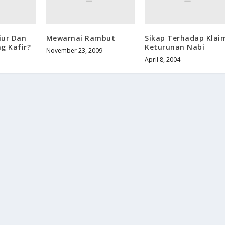
Liur Dan
Mewarnai Rambut
Sikap Terhadap Klai
g Kafir?
Keturunan Nabi
November 23, 2009
April 8, 2004