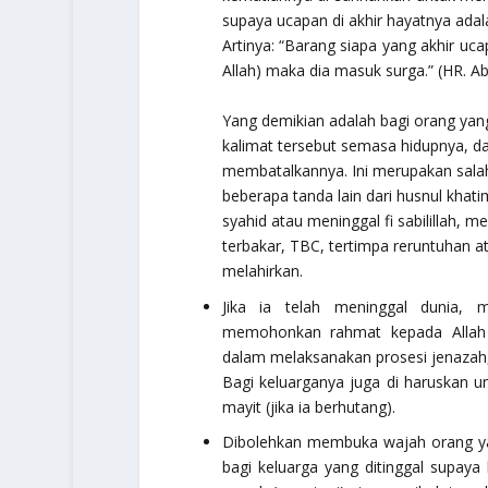
supaya ucapan di akhir hayatnya adala
Artinya:
“Barang siapa yang akhir ucap
Allah) maka dia masuk surga.”
(HR. Ab
Yang demikian adalah bagi orang ya
kalimat tersebut semasa hidupnya, d
membatalkannya. Ini merupakan salah 
beberapa tanda lain dari husnul khat
syahid atau meninggal fi sabilillah, m
terbakar, TBC, tertimpa reruntuhan at
melahirkan.
Jika ia telah meninggal dunia,
memohonkan rahmat kepada Allah u
dalam melaksanakan prosesi jenazah,
Bagi keluarganya juga di haruskan u
mayit (jika ia berhutang).
Dibolehkan membuka wajah orang ya
bagi keluarga yang ditinggal supaya