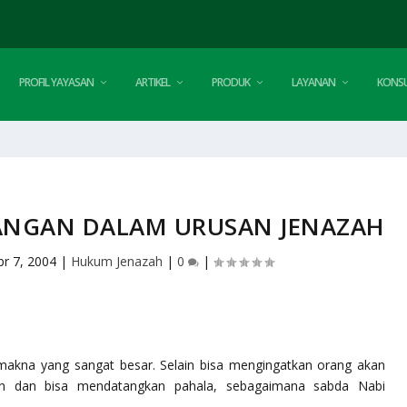
PROFIL YAYASAN
ARTIKEL
PRODUK
LAYANAN
KONSU
ANGAN DALAM URUSAN JENAZAH
pr 7, 2004
|
Hukum Jenazah
|
0
|
 makna yang sangat besar. Selain bisa mengingatkan orang akan
n dan bisa mendatangkan pahala, sebagaimana sabda Nabi