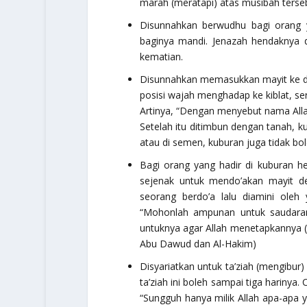
marah (meratapi) atas musibah terse
Disunnahkan berwudhu bagi orang
baginya mandi. Jenazah hendaknya 
kematian.
Disunnahkan memasukkan mayit ke da
posisi wajah menghadap ke kiblat, s
Artinya,
“Dengan menyebut nama Allah,
Setelah itu ditimbun dengan tanah, k
atau di semen, kuburan juga tidak bole
Bagi orang yang hadir di kuburan 
sejenak untuk mendo’akan mayit de
seorang berdo’a lalu diamini oleh 
“Mohonlah ampunan untuk saudara
untuknya agar Allah menetapkannya (
Abu Dawud dan Al-Hakim)
Disyariatkan untuk ta’ziah (mengibur
ta’ziah ini boleh sampai tiga hariny
“Sungguh hanya milik Allah apa-apa 