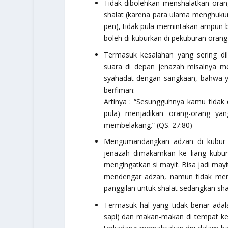
Tidak dibolehkan menshalatkan orang
shalat (karena para ulama menghukum
pen), tidak pula memintakan ampun b
boleh di kuburkan di pekuburan orang
Termasuk kesalahan yang sering d
suara di depan jenazah misalnya m
syahadat dengan sangkaan, bahwa y
berfiman:
Artinya :
“Sesungguhnya kamu tidak 
pula) menjadikan orang-orang yan
membelakang.”
(QS. 27:80)
Mengumandangkan adzan di kubur ad
jenazah dimakamkan ke liang kubur
mengingatkan si mayit. Bisa jadi may
mendengar adzan, namun tidak mem
panggilan untuk shalat sedangkan sh
Termasuk hal yang tidak benar ada
sapi) dan makan-makan di tempat kel