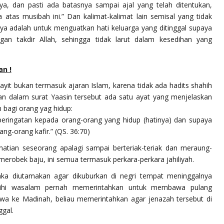
ya, dan pasti ada batasnya sampai ajal yang telah ditentukan,
atas musibah ini.”
Dan kalimat-kalimat lain semisal yang tidak
inya adalah untuk menguatkan hati keluarga yang ditinggal supaya
an takdir Allah, sehingga tidak larut dalam kesedihan yang
an !
yit bukan termasuk ajaran Islam, karena tidak ada hadits shahih
an dalam surat Yaasin tersebut ada satu ayat yang menjelaskan
n bagi orang yag hidup:
ringatan kepada orang-orang yang hidup (hatinya) dan supaya
ang-orang kafir.”
(QS. 36:70)
matian seseorang apalagi sampai berteriak-teriak dan meraung-
erobek baju, ini semua termasuk perkara-perkara jahiliyah.
aka diutamakan agar dikuburkan di negri tempat meninggalnya
 alaihi wasalam pernah memerintahkan untuk membawa pulang
wa ke Madinah, beliau memerintahkan agar jenazah tersebut di
gal.