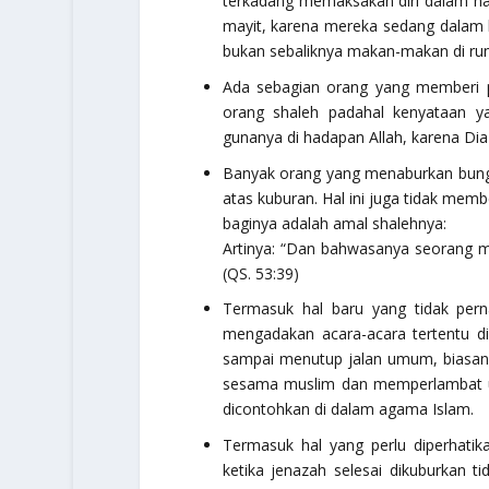
terkadang memaksakan diri dalam ha
mayit, karena mereka sedang dalam
bukan sebaliknya makan-makan di r
Ada sebagian orang yang memberi p
orang shaleh padahal kenyataan yan
gunanya di hadapan Allah, karena Di
Banyak orang yang menaburkan bunga, b
atas kuburan. Hal ini juga tidak me
baginya adalah amal shalehnya:
Artinya:
“Dan bahwasanya seorang ma
(QS. 53:39)
Termasuk hal baru yang tidak per
mengadakan acara-acara tertentu d
sampai menutup jalan umum, biasanya
sesama muslim dan memperlambat u
dicontohkan di dalam agama Islam.
Termasuk hal yang perlu diperhatik
ketika jenazah selesai dikuburkan t