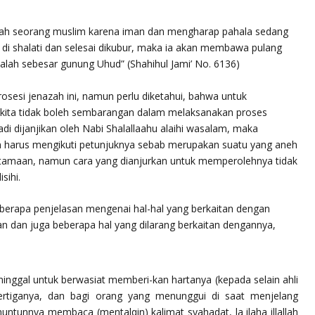
ah seorang muslim karena iman dan mengharap pahala sedang
i di shalati dan selesai dikubur, maka ia akan membawa pulang
adalah sebesar gunung Uhud”
(Shahihul Jami’ No. 6136)
sesi jenazah ini, namun perlu diketahui, bahwa untuk
kita tidak boleh sembarangan dalam melaksanakan proses
di dijanjikan oleh Nabi Shalallaahu alaihi wasalam, maka
an harus mengikuti petunjuknya sebab merupakan suatu yang aneh
utamaan, namun cara yang dianjurkan untuk memperolehnya tidak
sihi.
eberapa penjelasan mengenai hal-hal yang berkaitan dengan
an dan juga beberapa hal yang dilarang berkaitan dengannya,
nggal untuk berwasiat memberi-kan hartanya (kepada selain ahli
ertiganya, dan bagi orang yang menunggui di saat menjelang
ntunnya membaca (mentalqin) kalimat syahadat, la ilaha illallah