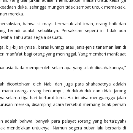
l ini. Yang dianjurkan adalah membuatkan makan untuk keluarga
 keadaan duka, sehingga mungkin tidak sempat untuk mema-sak,
umah mereka.
ersaksian, bahwa si mayit termasuk ahli iman, orang baik dan
g terjadi adalah sebaliknya. Persaksian seperti ini tidak ada
a Maha Tahu atas segala sesuatu.
iji-bijian (misal, beras kuning) atau jenis-jenis tanaman lain di
mberi manfa’at bagi orang yang meninggal. Yang memberi manfaaat
nusia tiada memperoleh selain apa yang telah diusahakannya,”
nah dicontohkan oleh Nabi dan juga para shahabatnya adalah
i mana orang- orang berkumpul, duduk-duduk dan tidak jarang
 selama tiga hari berturut-turut. Hal ini bisa mengganggu jalan
rusan mereka, disamping acara tersebut memang tidak pernah
an adalah bahwa, banyak para pelayat (orang yang berta’ziyah)
idak mendo’akan untuknya. Namun segera bubar lalu berbaris di