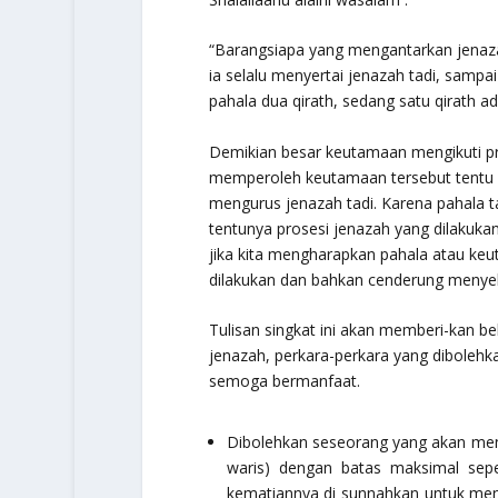
“Barangsiapa yang mengantarkan jenaz
ia selalu menyertai jenazah tadi, sampa
pahala dua qirath, sedang satu qirath 
Demikian besar keutamaan mengikuti pro
memperoleh keutamaan tersebut tentu 
mengurus jenazah tadi. Karena pahala ta
tentunya prosesi jenazah yang dilakuk
jika kita mengharapkan pahala atau ke
dilakukan dan bahkan cenderung menyeli
Tulisan singkat ini akan memberi-kan b
jenazah, perkara-perkara yang dibolehk
semoga bermanfaat.
Dibolehkan seseorang yang akan meni
waris) dengan batas maksimal sep
kematiannya di sunnahkan untuk menu