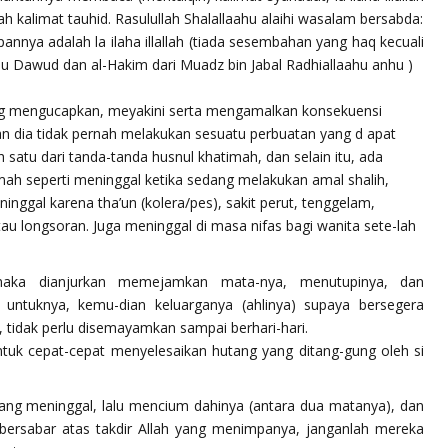
h kalimat tauhid. Rasulullah Shalallaahu alaihi wasalam bersabda:
annya adalah la ilaha illallah (tiada sesembahan yang haq kecuali
u Dawud dan al-Hakim dari Muadz bin Jabal Radhiallaahu anhu )
ng mengucapkan, meyakini serta mengamalkan konsekuensi
an dia tidak pernah melakukan sesuatu perbuatan yang d apat
satu dari tanda-tanda husnul khatimah, dan selain itu, ada
imah seperti meninggal ketika sedang melakukan amal shalih,
eninggal karena tha’un (kolera/pes), sakit perut, tenggelam,
au longsoran. Juga meninggal di masa nifas bagi wanita sete-lah
 maka dianjurkan memejamkan mata-nya, menutupinya, dan
ntuknya, kemu-dian keluarganya (ahlinya) supaya bersegera
 tidak perlu disemayamkan sampai berhari-hari.
ntuk cepat-cepat menyelesaikan hutang yang ditang-gung oleh si
ng meninggal, lalu mencium dahinya (antara dua matanya), dan
 bersabar atas takdir Allah yang menimpanya, janganlah mereka