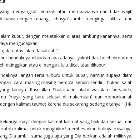
but.
 yang mengangkat jenazah atau membawanya dan tidak wajib
di bawa dengan tenang , khusyu’ sambil mengingat akhirat dan
lam kubur, dengan meletakkan di atas lambung kanannya, serta
eraya mengucapkan,
 dan atas jalan Rasulullah.”
ubur hendaknya dibiarkan apa adanya, yakni tidak boleh dimarmer
h ditinggikan atau di bangun, lalu dicat atau dikapur.
hendaknya jangan terburu-buru untuk bubar, namun supaya diam
ngan cara masing-masing berdo’a sendiri-sendiri, bukan salah
yang lainnya. Rasulullah Shalallaahu alaihi wasalam bersabda,
mu (mayit yang baru selesai di makamkan) dan mohonkanlah
dengan kalimat tauhid) karena dia sekarang sedang ditanya.”
(HR.
) keluarga mayit dengan kalimat-kalimat yang baik dan sesuai, dan
a. Contoh kalimat untuk menghibur/ membesarkan hatinya misalnya:
yang Dia ambil, sama juga apa yang Dia berikan adalah milikNya,