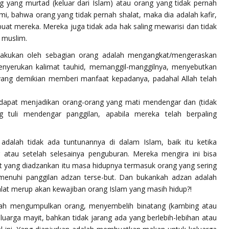
 yang murtad (keluar dari Islam) atau orang yang tidak pernah
i, bahwa orang yang tidak pernah shalat, maka dia adalah kafir,
uat mereka. Mereka juga tidak ada hak saling mewarisi dan tidak
 muslim.
ilakukan oleh sebagian orang adalah mengangkat/mengeraskan
enyerukan kalimat tauhid, memanggil-manggilnya, menyebutkan
ang demikian memberi manfaat kepadanya, padahal Allah telah
dapat menjadikan orang-orang yang mati mendengar dan (tidak
g tuli mendengar panggilan, apabila mereka telah berpaling
alah tidak ada tuntunannya di dalam Islam, baik itu ketika
 atau setelah selesainya penguburan. Mereka mengira ini bisa
it yang diadzankan itu masa hidupnya termasuk orang yang sering
enuhi panggilan adzan terse-but. Dan bukankah adzan adalah
alat merup akan kewajiban orang Islam yang masih hidup?!
lah mengumpulkan orang, menyembelih binatang (kambing atau
uarga mayit, bahkan tidak jarang ada yang berlebih-lebihan atau