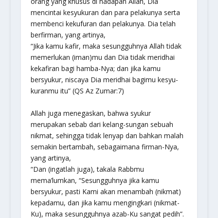
orang yang khusus di hadapan Allah, Dia
mencintai kesyukuran dan para pelakunya serta
membenci kekufuran dan pelakunya. Dia telah
berfirman, yang artinya,
“Jika kamu kafir, maka sesungguhnya Allah tidak
memerlukan (iman)mu dan Dia tidak meridhai
kekafiran bagi hamba-Nya; dan jika kamu
bersyukur, niscaya Dia meridhai bagimu kesyu-
kuranmu itu”
(QS Az Zumar:7)
Allah juga menegaskan, bahwa syukur
merupakan sebab dari kelang-sungan sebuah
nikmat, sehingga tidak lenyap dan bahkan malah
semakin bertambah, sebagaimana firman-Nya,
yang artinya,
“Dan (ingatlah juga), takala Rabbmu
mema’lumkan, “Sesungguhnya jika kamu
bersyukur, pasti Kami akan menambah (nikmat)
kepadamu, dan jika kamu mengingkari (nikmat-
Ku), maka sesungguhnya azab-Ku sangat pedih”.