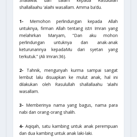
Shalawat dan salam kepada Rasulullah
shallallaahu ‘alaihi wasallam
. Amma ba’du.
1-
Memohon perlindungan kepada Allah
untuknya, firman Allah tentang istri Imran yang
melahirkan Maryam, “Dan aku mohon
perlindungan untuknya dan anak-anak
keturunannya kepadaMu dari syetan yang
terkutuk.” (Ali Imran:36).
2-
Tahnik, mengunyah kurma sampai sangat
lembut lalu disuapkan ke mulut anak, hal ini
dilakukan oleh Rasulullah
shallallaahu ‘alaihi
wasallam
.
3-
Memberinya nama yang bagus, nama para
nabi dan orang-orang shalih.
4-
Aqiqah, satu kambing untuk anak perempuan
dan dua kambing untuk anak laki-laki.