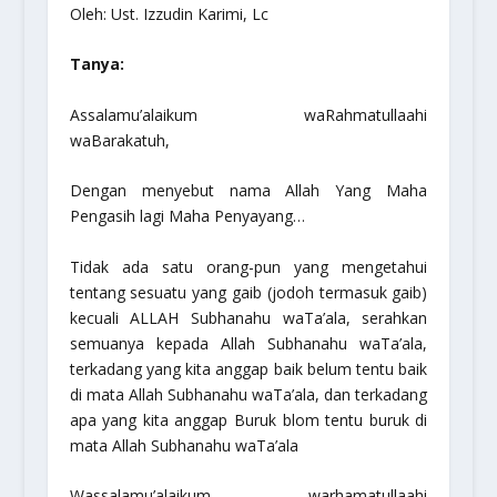
Oleh: Ust. Izzudin Karimi, Lc
Tanya:
Assalamu’alaikum waRahmatullaahi
waBarakatuh,
Dengan menyebut nama Allah Yang Maha
Pengasih lagi Maha Penyayang…
Tidak ada satu orang-pun yang mengetahui
tentang sesuatu yang gaib (jodoh termasuk gaib)
kecuali ALLAH
Subhanahu waTa’ala
, serahkan
semuanya kepada Allah
Subhanahu waTa’ala
,
terkadang yang kita anggap baik belum tentu baik
di mata Allah
Subhanahu waTa’ala
, dan terkadang
apa yang kita anggap Buruk blom tentu buruk di
mata Allah
Subhanahu waTa’ala
Wassalamu’alaikum warhamatullaahi