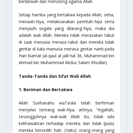
berda’wah dan menolong agama Allah.
Setiap hamba yang bertakwa kepada Allah, setia,
menaati-Nya, melaksanakan perintah-Nya serta
menjauhi segala yang dilarang-Nya, maka dia
adalah wali Allah. Mereka tidak merasakan takut
di saat menusia merasa takut dan mereka tidak
gentar di kala manusia merasa gentar nanti pada
Hari Kiamat (al-qaul al jalil hal 36, Muhammad bin
Ahmad bin Muhammad Abdus Salam Khudlar)
Tanda-Tanda dan Sifat Wali Allah
1. Beriman dan Bertakwa
Allah
Sunhanahu waTa’ala
telah berfirman
menjelas tentang wali-Nya, artinya,
“Ingatlah,
sesungguhnya wali-wali Allah itu, tidak ada
kekhawatiran terhadap mereka dan tidak (pula)
mereka bersedih hati. (Yaitu) orang-orang yang