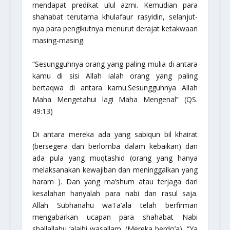
mendapat predikat ulul azmi. Kemudian para
shahabat terutama khulafaur rasyidin, selanjut-
nya para pengikutnya menurut derajat ketakwaan
masing-masing.
“Sesungguhnya orang yang paling mulia di antara
kamu di sisi Allah ialah orang yang paling
bertaqwa di antara kamu.Sesungguhnya Allah
Maha Mengetahui lagi Maha Mengenal”
(QS.
49:13)
Di antara mereka ada yang sabiqun bil khairat
(bersegera dan berlomba dalam kebaikan) dan
ada pula yang muqtashid (orang yang hanya
melaksanakan kewajiban dan meninggalkan yang
haram ). Dan yang ma’shum atau terjaga dari
kesalahan hanyalah para nabi dan rasul saja.
Allah
Subhanahu waTa’ala
telah berfirman
mengabarkan ucapan para shahabat Nabi
shallallahu ‘alaihi wasallam
, (Mereka berdo’a),
“Ya