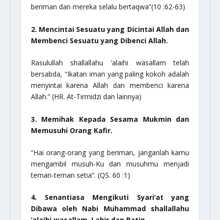
beriman dan mereka selalu bertaqwa”
(10 :62-63)
2. Mencintai Sesuatu yang Dicintai Allah dan
Membenci Sesuatu yang Dibenci Allah.
Rasulullah
shallallahu ‘alaihi wasallam
telah
bersabda,
“Ikatan iman yang paling kokoh adalah
menyintai karena Allah dan membenci karena
Allah.”
(HR. At-Tirmidzi dan lainnya)
3. Memihak Kepada Sesama Mukmin dan
Memusuhi Orang Kafir.
“Hai orang-orang yang beriman, janganlah kamu
mengambil musuh-Ku dan musuhmu menjadi
teman-teman setia”
. (QS. 60 :1)
4. Senantiasa Mengikuti Syari’at yang
Dibawa oleh Nabi Muhammad
shallallahu
‘alaihi wasallam
, Lahir dan Batin.