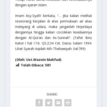
dengan ajaran Islam.
Imam Asy-Syafi’i berkata,
“… Jika kalian melihat
seseorang berjalan di atas permukaan air atau
melayang di udara, maka janganlah terpedaya
dengannya hingga kalian cocokkan keadaannya
dengan Al-Qur’an dan As-Sunnah”.
(Tafsir Ibnu
Katsir I hal :116. QS.2:34 Cet. Darus Salam 1994.
Lihat Syarah Aqidah Ath-Thahawiyah. hal:769)
(Oleh: Ust.Waznin Mahfud)
Telah Dibaca:
581
SHARE: