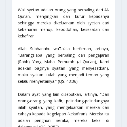
Wali syetan adalah orang yang berpaling dari Al-
Qur’an, mengingkari dan kufur kepadanya
sehingga mereka dikeluarkan oleh syetan dari
kebenaran menuju kebodohan, kesesatan dan
kekafiran.
Allah
Subhanahu waTa’ala
berfirman, artinya,
“Barangsiapa yang berpaling dari pengajaran
(Rabb) Yang Maha Pemurah (al-Qur’an), Kami
adakan baginya syaitan (yang menyesatkan),
maka syaitan itulah yang menjadi teman yang
selalu menyertainya.”
(QS. 43:36)
Dalam ayat yang lain disebutkan, artinya,
“Dan
orang-orang yang kafir, pelindung-pelindungnya
ialah syaitan, yang mengeluarkan mereka dari
cahaya kepada kegelapan (kekafiran). Mereka itu
adalah penghuni neraka; mereka kekal di
dalamnya.”
(QS. 2:257)