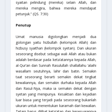
syaitan pelindung (mereka) selain Allah, dan
mereka mengira, bahwa mereka mendapat
petunjuk.”
(QS. 7:30)
Penutup
Umat manusia digolongkan menjadi dua
golongan yaitu hizbullah (kelompok Allah) dan
hizbusy syaithan (kelompok syetan). Dan ukuran
seseorang disebut sebagai wali Allah atau bukan
adalah berdasar pada keta’atannya kepada Allah,
al-Qur’an dan Sunnah Rasulullah
shallallahu ‘alaihi
wasallam
seutuhnya, lahir dan batin. Semakin
taat seseorang berarti semakin dekat tingkat
kewaliannya, dan semakin durhaka kepada Allah
dan Rasul-Nya, maka ia semakin dekat dengan
syetan yang menipunya. Kesaktian dan kejadian
luar biasa yang terjadi pada seseorang bukanlah
ukuran untuk menentukan karamah dari kewalian.
Tetapi harus dilihat keta’atan dan kesesuaiannya