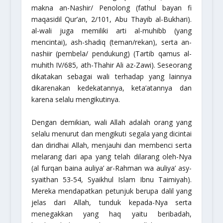
makna an-Nashir/ Penolong (fathul bayan fi
maqasidil Qur’an, 2/101, Abu Thayib al-Bukhari).
al-wali juga memiliki arti al-muhibb (yang
mencintai), ash-shadiq (teman/rekan), serta an-
nashiir (pembela/ pendukung) (Tartib qamus al-
muhith IV/685, ath-Thahir Ali az-Zawi). Seseorang
dikatakan sebagai wali terhadap yang lainnya
dikarenakan kedekatannya, keta’atannya dan
karena selalu mengikutinya.
Dengan demikian, wali Allah adalah orang yang
selalu menurut dan mengikuti segala yang dicintai
dan diridhai Allah, menjauhi dan membenci serta
melarang dari apa yang telah dilarang oleh-Nya
(al furqan baina auliya’ ar-Rahman wa auliya’ asy-
syaithan 53-54, Syaikhul Islam Ibnu Taimiyah).
Mereka mendapatkan petunjuk berupa dalil yang
jelas dari Allah, tunduk kepada-Nya serta
menegakkan yang haq yaitu beribadah,