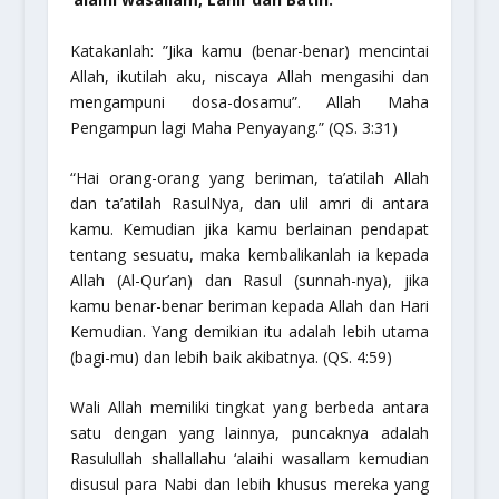
Katakanlah:
”Jika kamu (benar-benar) mencintai
Allah, ikutilah aku, niscaya Allah mengasihi dan
mengampuni dosa-dosamu”. Allah Maha
Pengampun lagi Maha Penyayang.”
(QS. 3:31)
“Hai orang-orang yang beriman, ta’atilah Allah
dan ta’atilah RasulNya, dan ulil amri di antara
kamu. Kemudian jika kamu berlainan pendapat
tentang sesuatu, maka kembalikanlah ia kepada
Allah (Al-Qur’an) dan Rasul (sunnah-nya), jika
kamu benar-benar beriman kepada Allah dan Hari
Kemudian. Yang demikian itu adalah lebih utama
(bagi-mu) dan lebih baik akibatnya.
(QS. 4:59)
Wali Allah memiliki tingkat yang berbeda antara
satu dengan yang lainnya, puncaknya adalah
Rasulullah
shallallahu ‘alaihi wasallam
kemudian
disusul para Nabi dan lebih khusus mereka yang