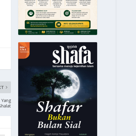
XT
 Yang
Shalat