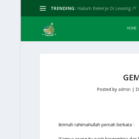
TRENDING:
Hukum Bekerja Di Leasing..??
HOME
GEM
Posted by
admin
|
D
Ikrimah rahimahullah pernah berkata :
“Semua orang itu pasti bergembira dan b