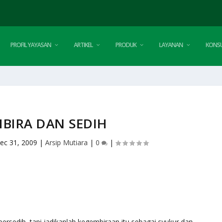
PROFIL YAYASAN
ARTIKEL
PRODUK
LAYANAN
KONSU
BIRA DAN SEDIH
ec 31, 2009
|
Arsip Mutiara
|
0
|
ersedih, tapi jadikanlah kegembiraan itu sebagai syukur dan