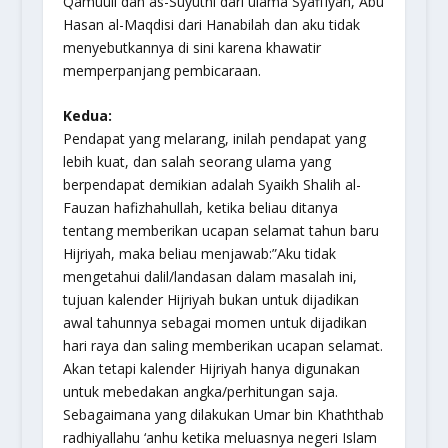
Qamuuli dan as-Suyuthi dari ulama Syafi’iyah, Abu
Hasan al-Maqdisi dari Hanabilah dan aku tidak
menyebutkannya di sini karena khawatir
memperpanjang pembicaraan.
Kedua:
Pendapat yang melarang, inilah pendapat yang
lebih kuat, dan salah seorang ulama yang
berpendapat demikian adalah Syaikh Shalih al-
Fauzan
hafizhahullah
, ketika beliau ditanya
tentang memberikan ucapan selamat tahun baru
Hijriyah, maka beliau menjawab:”Aku tidak
mengetahui dalil/landasan dalam masalah ini,
tujuan kalender Hijriyah bukan untuk dijadikan
awal tahunnya sebagai momen untuk dijadikan
hari raya dan saling memberikan ucapan selamat.
Akan tetapi kalender Hijriyah hanya digunakan
untuk mebedakan angka/perhitungan saja.
Sebagaimana yang dilakukan Umar bin Khaththab
radhiyallahu ‘anhu ketika meluasnya negeri Islam