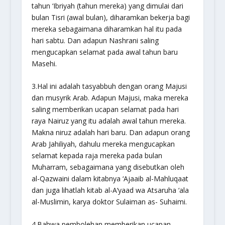
tahun ‘Ibriyah (tahun mereka) yang dimulai dari
bulan Tisri (awal bulan), diharamkan bekerja bagi
mereka sebagaimana diharamkan hal itu pada
hari sabtu. Dan adapun Nashrani saling
mengucapkan selamat pada awal tahun baru
Masehi.
3.Hal ini adalah
tasyabbuh
dengan orang Majusi
dan musyrik Arab. Adapun Majusi, maka mereka
saling memberikan ucapan selamat pada hari
raya Nairuz yang itu adalah awal tahun mereka.
Makna niruz adalah hari baru. Dan adapun orang
Arab Jahiliyah, dahulu mereka mengucapkan
selamat kepada raja mereka pada bulan
Muharram, sebagaimana yang disebutkan oleh
al-Qazwaini dalam kitabnya
‘Ajaaib al-Mahluqaat
dan juga lihatlah kitab al-A‘yaad wa Atsaruha ‘ala
al-Muslimin
, karya doktor Sulaiman as- Suhaimi.
4.Bahwa pembolehan memberikan ucapan