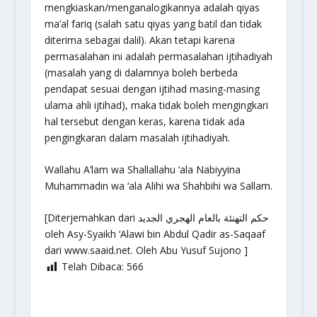
mengkiaskan/menganalogikannya adalah qiyas
ma’al fariq (salah satu qiyas yang batil dan tidak
diterima sebagai dalil). Akan tetapi karena
permasalahan ini adalah permasalahan ijtihadiyah
(masalah yang di dalamnya boleh berbeda
pendapat sesuai dengan ijtihad masing-masing
ulama ahli ijtihad), maka tidak boleh mengingkari
hal tersebut dengan keras, karena tidak ada
pengingkaran dalam masalah ijtihadiyah.
Wallahu A’lam wa Shallallahu ‘ala Nabiyyina
Muhammadin wa ‘ala Alihi wa Shahbihi wa Sallam.
[Diterjemahkan dari حكم التهنئة بالعام الهجري الجديد
oleh Asy-Syaikh ‘Alawi bin Abdul Qadir as-Saqaaf
dari www.saaid.net. Oleh Abu Yusuf Sujono ]
Telah Dibaca:
566