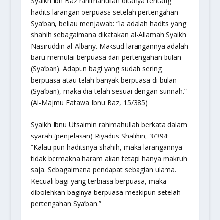
Syaikh Ibn Baz rahimahullah ditanya tentang
hadits larangan berpuasa setelah pertengahan
Sya’ban, beliau menjawab: “Ia adalah hadits yang
shahih sebagaimana dikatakan al-Allamah Syaikh
Nasiruddin al-Albany. Maksud larangannya adalah
baru memulai berpuasa dari pertengahan bulan
(Sya’ban). Adapun bagi yang sudah sering
berpuasa atau telah banyak berpuasa di bulan
(Sya’ban), maka dia telah sesuai dengan sunnah.”
(Al-Majmu Fatawa Ibnu Baz, 15/385)
Syaikh Ibnu Utsaimin rahimahullah berkata dalam
syarah (penjelasan) Riyadus Shalihin, 3/394:
“Kalau pun haditsnya shahih, maka larangannya
tidak bermakna haram akan tetapi hanya makruh
saja. Sebagaimana pendapat sebagian ulama.
Kecuali bagi yang terbiasa berpuasa, maka
dibolehkan baginya berpuasa meskipun setelah
pertengahan Sya’ban.”