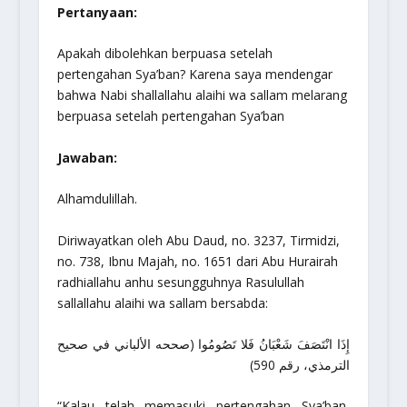
Pertanyaan:
Apakah dibolehkan berpuasa setelah
pertengahan Sya’ban? Karena saya mendengar
bahwa Nabi shallallahu alaihi wa sallam melarang
berpuasa setelah pertengahan Sya’ban
Jawaban:
Alhamdulillah.
Diriwayatkan oleh Abu Daud, no. 3237, Tirmidzi,
no. 738, Ibnu Majah, no. 1651 dari Abu Hurairah
radhiallahu anhu sesungguhnya Rasulullah
sallallahu alaihi wa sallam bersabda:
إِذَا انْتَصَفَ شَعْبَانُ فَلا تَصُومُوا (صححه الألباني في صحيح
الترمذي، رقم 590)
“Kalau telah memasuki pertengahan Sya’ban,