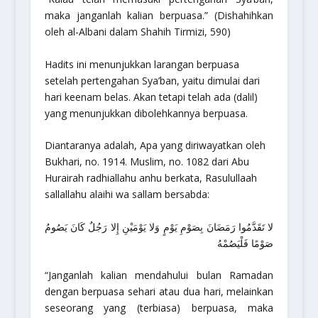
maka janganlah kalian berpuasa.”
(Dishahihkan
oleh al-Albani dalam Shahih Tirmizi, 590)
Hadits ini menunjukkan larangan berpuasa
setelah pertengahan Sya’ban, yaitu dimulai dari
hari keenam belas. Akan tetapi telah ada (dalil)
yang menunjukkan dibolehkannya berpuasa.
Diantaranya adalah, Apa yang diriwayatkan oleh
Bukhari, no. 1914. Muslim, no. 1082 dari Abu
Hurairah radhiallahu anhu berkata, Rasulullaah
sallallahu alaihi wa sallam bersabda:
لا تَقَدَّمُوا رَمَضَانَ بِصَوْمِ يَوْمٍ وَلا يَوْمَيْنِ إِلا رَجُلٌ كَانَ يَصُومُ
صَوْمًا فَلْيَصُمْهُ
“Janganlah kalian mendahului bulan Ramadan
dengan berpuasa sehari atau dua hari, melainkan
seseorang yang (terbiasa) berpuasa, maka