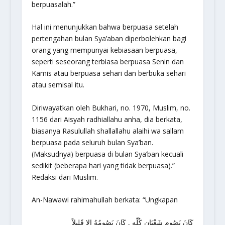
berpuasalah.”
Hal ini menunjukkan bahwa berpuasa setelah
pertengahan bulan Sya’aban diperbolehkan bagi
orang yang mempunyai kebiasaan berpuasa,
seperti seseorang terbiasa berpuasa Senin dan
Kamis atau berpuasa sehari dan berbuka sehari
atau semisal itu.
Diriwayatkan oleh Bukhari, no. 1970, Muslim, no.
1156 dari Aisyah radhiallahu anha, dia berkata,
biasanya Rasulullah shallallahu alaihi wa sallam
berpuasa pada seluruh bulan Sya’ban.
(Maksudnya) berpuasa di bulan Sya’ban kecuali
sedikit (beberapa hari yang tidak berpuasa).”
Redaksi dari Muslim.
An-Nawawi rahimahullah berkata: “Ungkapan
كَانَ يَصُوم شَعْبَان كُلّه , كَانَ يَصُومُهُ إِلا قَلِيلاً