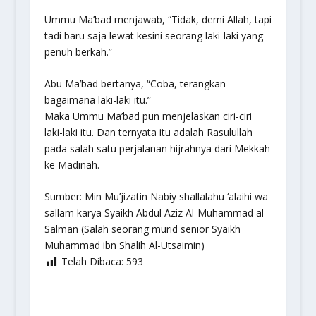
Ummu Ma’bad menjawab, “Tidak, demi Allah, tapi
tadi baru saja lewat kesini seorang laki-laki yang
penuh berkah.”
Abu Ma’bad bertanya, “Coba, terangkan
bagaimana laki-laki itu.”
Maka Ummu Ma’bad pun menjelaskan ciri-ciri
laki-laki itu. Dan ternyata itu adalah Rasulullah
pada salah satu perjalanan hijrahnya dari Mekkah
ke Madinah.
Sumber:
Min Mu’jizatin Nabiy shallalahu ‘alaihi wa
sallam
karya Syaikh Abdul Aziz Al-Muhammad al-
Salman (Salah seorang murid senior Syaikh
Muhammad ibn Shalih Al-Utsaimin)
Telah Dibaca:
593