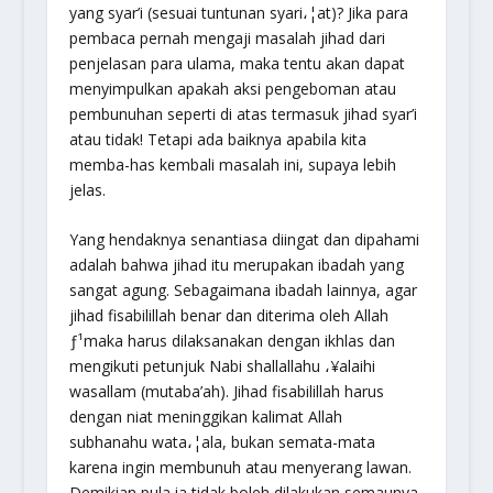
yang syar’i (sesuai tuntunan syari،¦at)? Jika para
pembaca pernah mengaji masalah jihad dari
penjelasan para ulama, maka tentu akan dapat
menyimpulkan apakah aksi pengeboman atau
pembunuhan seperti di atas termasuk jihad syar’i
atau tidak! Tetapi ada baiknya apabila kita
memba-has kembali masalah ini, supaya lebih
jelas.
Yang hendaknya senantiasa diingat dan dipahami
adalah bahwa jihad itu merupakan ibadah yang
sangat agung. Sebagaimana ibadah lainnya, agar
jihad fisabilillah benar dan diterima oleh Allah
ƒ¹maka harus dilaksanakan dengan ikhlas dan
mengikuti petunjuk Nabi
shallallahu ،¥alaihi
wasallam
(mutaba’ah). Jihad fisabilillah harus
dengan niat meninggikan kalimat Allah
subhanahu wata،¦ala
, bukan semata-mata
karena ingin membunuh atau menyerang lawan.
Demikian pula ia tidak boleh dilakukan semaunya,