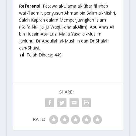
Referensi:
Fatawa al-Ulama al-Kibar fil Irhab
wat-Tadmir,
penyusun Ahmad bin Salim al-Mishri,
Salah Kaprah dalam Memperjuangkan Islam
(Kaifa Nu،¦aliju Waqi،¦ana al-Alim)
, Abu Anas Ali
bin Husain Abu Luz,
Ma la Yasa’ al-Muslim
Jahluhu,
Dr Abdullah al-Mushlih dan Dr Shalah
ash-Shawi.
Telah Dibaca:
449
SHARE:
RATE: