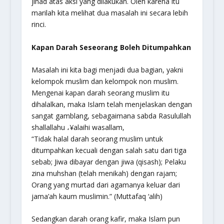
jihad atas aksi yang dilakukan. Oleh karena itu
marilah kita melihat dua masalah ini secara lebih
rinci.
Kapan Darah Seseorang Boleh Ditumpahkan
Masalah ini kita bagi menjadi dua bagian, yakni
kelompok muslim dan kelompok non muslim.
Mengenai kapan darah seorang muslim itu
dihalalkan, maka Islam telah menjelaskan dengan
sangat gamblang, sebagaimana sabda Rasulullah
shallallahu ،¥alaihi wasallam
,
“Tidak halal darah seorang muslim untuk
ditumpahkan kecuali dengan salah satu dari tiga
sebab; Jiwa dibayar dengan jiwa (qisash); Pelaku
zina muhshan (telah menikah) dengan rajam;
Orang yang murtad dari agamanya keluar dari
jama’ah kaum muslimin.”
(Muttafaq ‘alih)
Sedangkan darah orang kafir, maka Islam pun