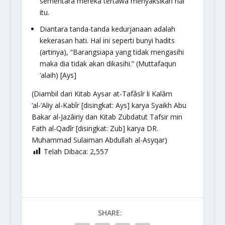
sementara mereka tertawa menyaksikan hal
itu.
Diantara tanda-tanda kedurjanaan adalah
kekerasan hati. Hal ini seperti bunyi hadits
(artinya), “Barangsiapa yang tidak mengasihi
maka dia tidak akan dikasihi.” (Muttafaqun
‘alaih) [Ays]
(Diambil dari Kitab Aysar at-Tafâsîr li Kalâm
‘al-‘Aliy al-Kabîr [disingkat: Ays] karya Syaikh Abu
Bakar al-Jazâiriy dan Kitab Zubdatut Tafsir min
Fath al-Qadîr [disingkat: Zub] karya DR.
Muhammad Sulaiman Abdullah al-Asyqar)
Telah Dibaca:
2,557
SHARE: