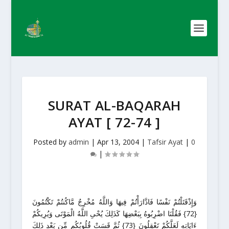
SURAT AL-BAQARAH
AYAT [ 72-74 ]
Posted by
admin
|
Apr 13, 2004
|
Tafsir Ayat
|
0
|
وَإِذْقَتَلْتُمْ نَفْسًا فَادَّارَأْتُمْ فِيهَا وَاللَّهُ مُخْرِجٌ مَّاكُنتُمْ تَكْتُمُونَ
{72} فَقُلْنَا اضْرِبُوهُ بِبَعْضِهَا كَذَلِكَ يُحْىِ اللَّهُ الْمَوْتَى وَيُرِيكُمْ
ءَايَاتِهِ لَعَلَّكُمْ تَعْقِلُونَ {73} ثُمَّ قَسَتْ قُلُوبُكُم مِّن بَعْدِ ذَلِكَ