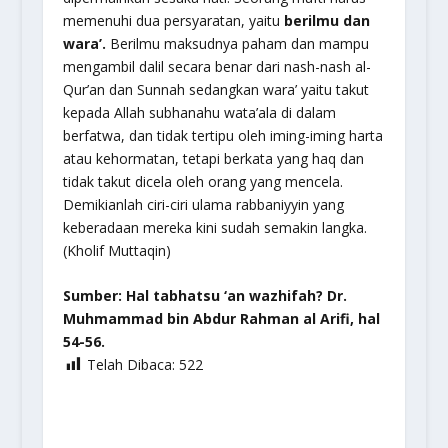
memenuhi dua persyaratan, yaitu
berilmu dan
wara’.
Berilmu maksudnya paham dan mampu
mengambil dalil secara benar dari nash-nash al-
Qur’an dan Sunnah sedangkan wara’ yaitu takut
kepada Allah
subhanahu wata’ala
di dalam
berfatwa, dan tidak tertipu oleh iming-iming harta
atau kehormatan, tetapi berkata yang haq dan
tidak takut dicela oleh orang yang mencela.
Demikianlah ciri-ciri ulama
rabbaniyyin
yang
keberadaan mereka kini sudah semakin langka.
(Kholif Muttaqin)
Sumber: Hal tabhatsu ‘an wazhifah? Dr.
Muhmammad bin Abdur Rahman al Arifi, hal
54-56.
Telah Dibaca:
522