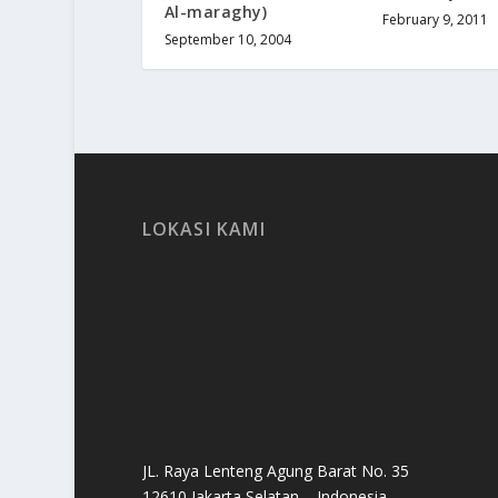
Al-maraghy)
February 9, 2011
September 10, 2004
LOKASI KAMI
JL. Raya Lenteng Agung Barat No. 35
12610 Jakarta Selatan – Indonesia