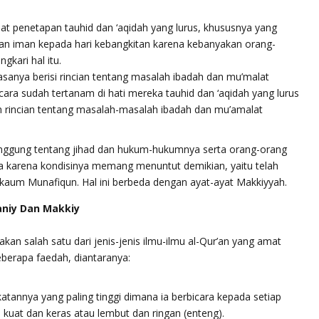
at penetapan tauhid dan ‘aqidah yang lurus, khususnya yang
an iman kepada hari kebangkitan karena kebanyakan orang-
gkari hal itu.
sanya berisi rincian tentang masalah ibadah dan mu’malat
cara sudah tertanam di hati mereka tauhid dan ‘aqidah yang lurus
rincian tentang masalah-masalah ibadah dan mu’amalat
nggung tentang jihad dan hukum-hukumnya serta orang-orang
a karena kondisinya memang menuntut demikian, yaitu telah
 kaum Munafiqun. Hal ini berbeda dengan ayat-ayat Makkiyyah.
niy Dan Makkiy
n salah satu dari jenis-jenis ilmu-ilmu al-Qur’an yang amat
eberapa faedah, diantaranya:
atannya yang paling tinggi dimana ia berbicara kepada setiap
 kuat dan keras atau lembut dan ringan (enteng).