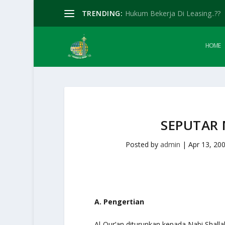
TRENDING:
Hukum Bekerja Di Leasing..??
HOME
SEPUTAR
Posted by
admin
|
Apr 13, 20
A. Pengertian
Al-Qur’an diturunkan kepada Nabi Shalla