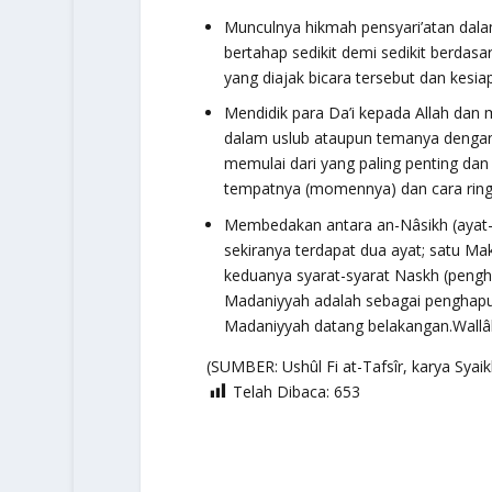
Munculnya hikmah pensyari’atan dalam 
bertahap sedikit demi sedikit berdas
yang diajak bicara tersebut dan kes
Mendidik para Da’i kepada Allah dan 
dalam uslub ataupun temanya dengan m
memulai dari yang paling penting dan
tempatnya (momennya) dan cara ring
Membedakan antara an-Nâsikh (ayat-
sekiranya terdapat dua ayat; satu Ma
keduanya syarat-syarat Naskh (pengh
Madaniyyah adalah sebagai penghapu
Madaniyyah datang belakangan.Wallâ
(SUMBER: Ushûl Fi at-Tafsîr, karya Syai
Telah Dibaca:
653