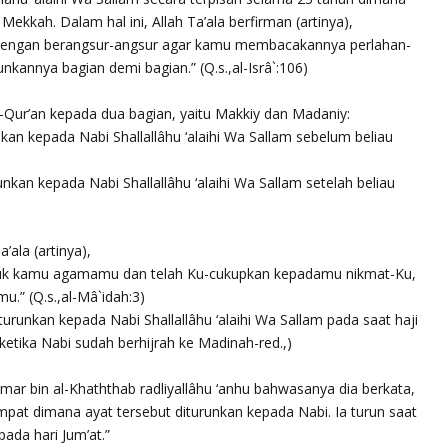
ekkah. Dalam hal ini, Allah Ta’ala berfirman (artinya),
n dengan berangsur-angsur agar kamu membacakannya perlahan-
annya bagian demi bagian.” (Q.s.,al-Isrâ`:106)
-Qur’an kepada dua bagian, yaitu Makkiy dan Madaniy:
nkan kepada Nabi Shallallâhu ‘alaihi Wa Sallam sebelum beliau
nkan kepada Nabi Shallallâhu ‘alaihi Wa Sallam setelah beliau
’ala (artinya),
ntuk kamu agamamu dan telah Ku-cukupkan kepadamu nikmat-Ku,
u.” (Q.s.,al-Mâ`idah:3)
runkan kepada Nabi Shallallâhu ‘alaihi Wa Sallam pada saat haji
ketika Nabi sudah berhijrah ke Madinah-red.,)
Umar bin al-Khaththab radliyallâhu ‘anhu bahwasanya dia berkata,
mpat dimana ayat tersebut diturunkan kepada Nabi. Ia turun saat
pada hari Jum’at.”