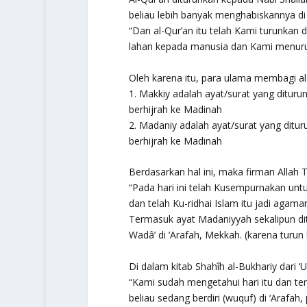
beliau lebih banyak menghabiskannya di M
“Dan al-Qur’an itu telah Kami turunka
lahan kepada manusia dan Kami menurunk
Oleh karena itu, para ulama membagi al
1. Makkiy adalah ayat/surat yang dituru
berhijrah ke Madinah
2. Madaniy adalah ayat/surat yang dituru
berhijrah ke Madinah
Berdasarkan hal ini, maka firman Allah Ta
“Pada hari ini telah Kusempurnakan u
dan telah Ku-ridhai Islam itu jadi agamam
Termasuk ayat Madaniyyah sekalipun ditu
Wadâ’ di ‘Arafah, Mekkah. (karena turun 
Di dalam kitab Shahîh al-Bukhariy dari ‘
“Kami sudah mengetahui hari itu dan te
beliau sedang berdiri (wuquf) di ‘Arafah, 