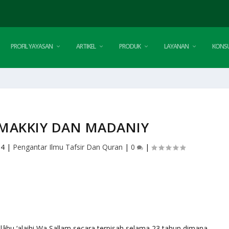
PROFIL YAYASAN
ARTIKEL
PRODUK
LAYANAN
KONSU
 MAKKIY DAN MADANIY
04
|
Pengantar Ilmu Tafsir Dan Quran
|
0
|
llâhu ‘alaihi Wa Sallam secara terpisah selama 23 tahun dimana