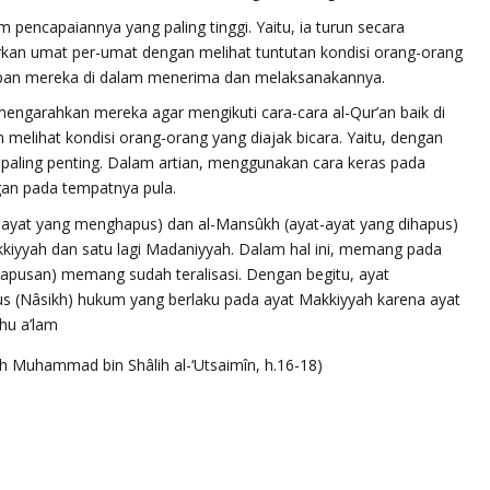
pencapaiannya yang paling tinggi. Yaitu, ia turun secara
arkan umat per-umat dengan melihat tuntutan kondisi orang-orang
iapan mereka di dalam menerima dan melaksanakannya.
mengarahkan mereka agar mengikuti cara-cara al-Qur’an baik di
elihat kondisi orang-orang yang diajak bicara. Yaitu, dengan
 paling penting. Dalam artian, menggunakan cara keras pada
an pada tempatnya pula.
ayat yang menghapus) dan al-Mansûkh (ayat-ayat yang dihapus)
kkiyyah dan satu lagi Madaniyyah. Dalam hal ini, memang pada
apusan) memang sudah teralisasi. Dengan begitu, ayat
s (Nâsikh) hukum yang berlaku pada ayat Makkiyyah karena ayat
hu a’lam
kh Muhammad bin Shâlih al-‘Utsaimîn, h.16-18)