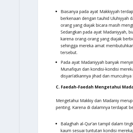
Biasanya pada ayat Makkiyyah terdap
berkenaan dengan tauhid Uluhiyyah d
orang yang diajak bicara masih mengin
Sedangkan pada ayat Madaniyyah, bia
karena orang-orang yang diajak berbi
sehingga mereka amat membutuhkan 
tersebut.
Pada ayat Madaniyyah banyak menyi
Munafiqun dan kondisi-kondisi merek
disyari’atkannya jihad dan munculnya
C. Faedah-Faedah Mengetahui Mada
Mengetahui Makkiy dan Madaniy merupaka
penting. Karena di dalamnya terdapat b
Balaghah al-Qur’an tampil dalam tingk
kaum sesuai tuntutan kondisi mereka;