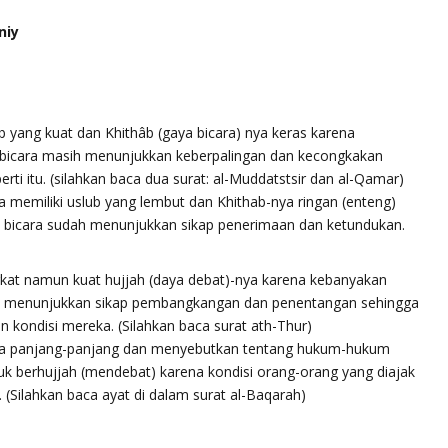
niy
b yang kuat dan Khithâb (gaya bicara) nya keras karena
 bicara masih menunjukkan keberpalingan dan kecongkakan
ti itu. (silahkan baca dua surat: al-Muddatstsir dan al-Qamar)
 memiliki uslub yang lembut dan Khithab-nya ringan (enteng)
 bicara sudah menunjukkan sikap penerimaan dan ketundukan.
gkat namun kuat hujjah (daya debat)-nya karena kebanyakan
ih menunjukkan sikap pembangkangan dan penentangan sehingga
n kondisi mereka. (Silahkan baca surat ath-Thur)
ya panjang-panjang dan menyebutkan tentang hukum-hukum
k berhujjah (mendebat) karena kondisi orang-orang yang diajak
(Silahkan baca ayat di dalam surat al-Baqarah)