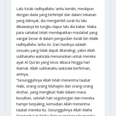
Lalu Ka’ab
radhiyallahu ‘anhu
berdiri, meskipun
dengan dada yang terhimpit dan dalam tekanan
yang dahsyat, dia mengambil surat itu lalu
dibawanya ke tungku dapur lalu dia bakar. Maka
para sahabat telah mendapatkan maslahat yang
sangat besar di dalam pengucilan Ka’ab bin Malik
radhiyallahu ‘anhu
ini. Dan hasilnya adalah
sesuatu yang tidak dapat ditandingi, yakni Allah
subhanahu wata’ala
menurunkan untuk mereka
ayat Al-Qur’an yang terus dibaca hingga hari
Kiamat. Allah
subhanahu wata’ala
berfirman,
artinya,
“Sesungguhnya Allah telah menerima taubat
Nabi, orang-orang Muhajirin dan orang-orang
Anshar, yang mengikuti Nabi dalam masa
kesulitan, setelah hati segolongan dari mereka
hampir berpaling, kemudian Allah menerima
taubat mereka itu. Sesungguhnya Allah Maha
Pengasih lagi Maha Penyayang kepada mereka.