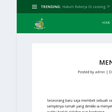
TRENDING:
Hukum Bekerja Di Leasing..??
HOME
MEN
Posted by
admin
|
D
Seseorang baru saja membeli sebuah se
sempitnya rumah yang dimiliki ia menyet
waktu berlalu telefon pun berdering…