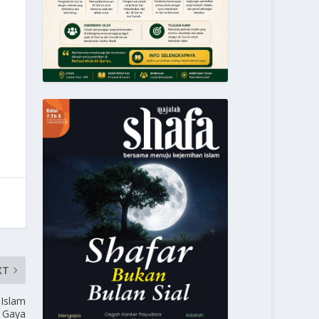
XT
Islam
 Gaya