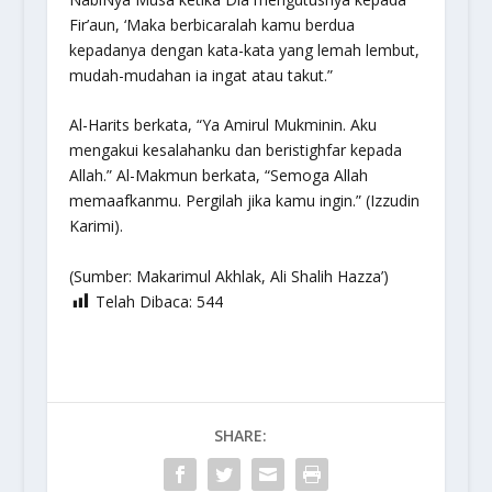
Fir’aun,
‘Maka berbicaralah kamu berdua
kepadanya dengan kata-kata yang lemah lembut,
mudah-mudahan ia ingat atau takut
.”
Al-Harits berkata, “Ya Amirul Mukminin. Aku
mengakui kesalahanku dan beristighfar kepada
Allah.” Al-Makmun berkata, “Semoga Allah
memaafkanmu. Pergilah jika kamu ingin.” (Izzudin
Karimi).
(Sumber:
Makarimul Akhlak
, Ali Shalih Hazza’)
Telah Dibaca:
544
SHARE: