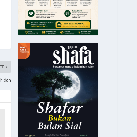
XT
hidah