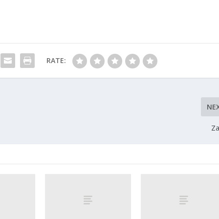
RATE:
NE
Za