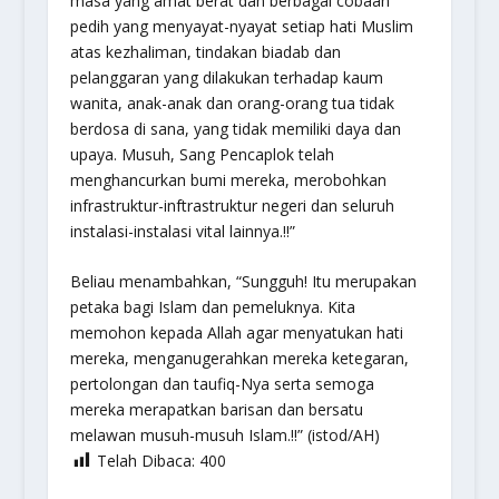
masa yang amat berat dan berbagai cobaan
pedih yang menyayat-nyayat setiap hati Muslim
atas kezhaliman, tindakan biadab dan
pelanggaran yang dilakukan terhadap kaum
wanita, anak-anak dan orang-orang tua tidak
berdosa di sana, yang tidak memiliki daya dan
upaya. Musuh, Sang Pencaplok telah
menghancurkan bumi mereka, merobohkan
infrastruktur-inftrastruktur negeri dan seluruh
instalasi-instalasi vital lainnya.!!”
Beliau menambahkan, “Sungguh! Itu merupakan
petaka bagi Islam dan pemeluknya. Kita
memohon kepada Allah agar menyatukan hati
mereka, menganugerahkan mereka ketegaran,
pertolongan dan taufiq-Nya serta semoga
mereka merapatkan barisan dan bersatu
melawan musuh-musuh Islam.!!” (istod/AH)
Telah Dibaca:
400