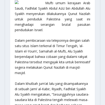
Mufti umum kerajaan Arab
Saudi, Fadhilat Syaikh Abdul Aziz bin Abdullah Alu
Syaikh menyerukan dilakukannya
Qunut Nazilah
untuk penduduk Palestina yang saat ini
menghadapi serangan brutal pasukan
pendudukan Israel.
Dalam pembicaraan via teleponnya dengan salah
satu situs Islam terkenal di Timur Tengah, ‘al-
Islam el-Youm’, Samahah al-Mufti, Alu Syaikh
berpendapat bahwa cobaan yang dialami rakyat
Palestina tersebut mengajak kita untuk berinisiatif
segera melakukan
Qunut Nazilah
di masjid-
masjid.
Dalam khutbah jum’at lalu yang disampaikannya
di sebuah Jami’ al-Kabir, Riyadh, Fadhilat Syaikh
Alu Syaikh mengatakan, “Sesungguhnya saudara-
saudara kita di Palestina tengah melewati masa-