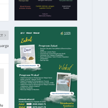
XT
luarga
du