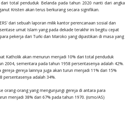
 dari total penduduk Belanda pada tahun 2020 nanti dari angka
ut Kristen akan terus berkurang secara signifikan.
TERS’ dari sebuah laporan milik kantor perencanaan sosial dan
ntase umat Islam yang pada dekade terakhir ini begitu cepat
para pekerja dari Turki dan Maroko yang dipastikan di masa yang
mat Katholik akan menurun menjadi 10% dari total penduduk
un 2004, sementara pada tahun 1958 persentasenya adalah 42%.
a gereja-gereja lainnya juga akan turun menjadi 11% dari 15%
58 persentasenya adalah 34%.
se orang-orang yang mengunjungi gereja di antara para
urun menjadi 38% dari 67% pada tahun 1970. (ismo/AS)