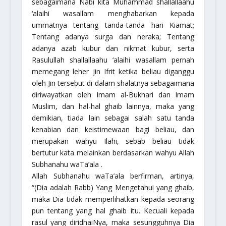
sebagaimana Nabi kita Muhammad
shallallaahu
‘alaihi wasallam
menghabarkan kepada
ummatnya tentang tanda-tanda hari Kiamat;
Tentang adanya surga dan neraka; Tentang
adanya azab kubur dan nikmat kubur, serta
Rasulullah
shallallaahu ‘alaihi wasallam
pernah
memegang leher jin Ifrit ketika beliau diganggu
oleh Jin tersebut di dalam shalatnya sebagaimana
diriwayatkan oleh Imam al-Bukhari dan Imam
Muslim, dan hal-hal ghaib lainnya, maka yang
demikian, tiada lain sebagai salah satu tanda
kenabian dan keistimewaan bagi beliau, dan
merupakan wahyu Ilahi, sebab beliau tidak
bertutur kata melainkan berdasarkan wahyu Allah
Subhanahu waTa’ala
.
Allah
Subhanahu waTa’ala
berfirman, artinya,
“(Dia adalah Rabb) Yang Mengetahui yang ghaib,
maka Dia tidak memperlihatkan kepada seorang
pun tentang yang hal ghaib itu. Kecuali kepada
rasul yang diridhaiNya, maka sesungguhnya Dia