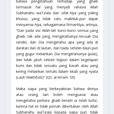
bahwa pengetahuan terhadap yang ghaib
termasuk hal yang menjadi rahasia Allah
Subhanahu waTa’ala
dan sifat-Nya yang paling
khusus, yang tidak satu makhluk-pun dapat
menyamai-Nya, sebagaimana firmanNya, artinya,
“Dan pada sisi Allah-lah kunci-kunci semua yang
ghaib; tak ada yang mengetahuinya kecuali Dia
sendiri, dan Dia mengetahui apa yang ada di
daratan dan di lautan, dan tiada sehelei daun-pun
yang gugur melainkan Dia mengetahuinya (pula),
dan tidak jatuh sebutir bijipun dalam kegelapan
bumi dan tidak sesuatu yang basah atau yang
kering melainkan tertulis dalam kitab yang nyata
(Lauh Makhfudz)”
(QS. al-An’am: 59)
Maka siapa yang berkeyakinan bahwa dirinya
atau orang lain boleh menguasai atau
mengetahui perkara ghaib berarti ia telah kufur,
karena hal ini tidak pernah diberitakan oleh Allah
Subhanahu waTa’ala
kepada siapa pun; tidak