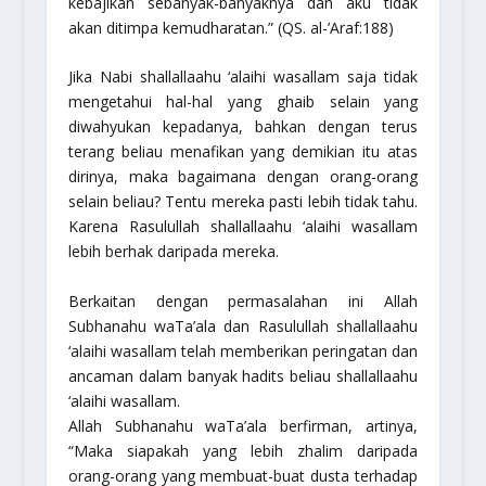
kebajikan sebanyak-banyaknya dan aku tidak
akan ditimpa kemudharatan.”
(QS. al-’Araf:188)
Jika Nabi
shallallaahu ‘alaihi wasallam
saja tidak
mengetahui hal-hal yang ghaib selain yang
diwahyukan kepadanya, bahkan dengan terus
terang beliau menafikan yang demikian itu atas
dirinya, maka bagaimana dengan orang-orang
selain beliau? Tentu mereka pasti lebih tidak tahu.
Karena Rasulullah
shallallaahu ‘alaihi wasallam
lebih berhak daripada mereka.
Berkaitan dengan permasalahan ini Allah
Subhanahu waTa’ala
dan Rasulullah
shallallaahu
‘alaihi wasallam
telah memberikan peringatan dan
ancaman dalam banyak hadits beliau
shallallaahu
‘alaihi wasallam
.
Allah
Subhanahu waTa’ala
berfirman, artinya,
“Maka siapakah yang lebih zhalim daripada
orang-orang yang membuat-buat dusta terhadap