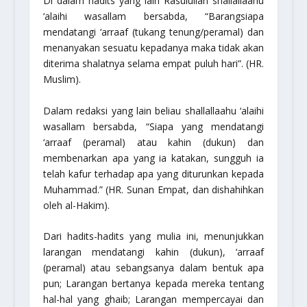
Di dalam hadits yang lain Rasulullah
shallallaahu
‘alaihi wasallam
bersabda,
“Barangsiapa
mendatangi ‘arraaf (tukang tenung/peramal) dan
menanyakan sesuatu kepadanya maka tidak akan
diterima shalatnya selama empat puluh hari”.
(HR.
Muslim).
Dalam redaksi yang lain beliau
shallallaahu ‘alaihi
wasallam
bersabda,
“Siapa yang mendatangi
‘arraaf (peramal) atau kahin (dukun) dan
membenarkan apa yang ia katakan, sungguh ia
telah kafur terhadap apa yang diturunkan kepada
Muhammad.”
(HR. Sunan Empat, dan dishahihkan
oleh al-Hakim).
Dari hadits-hadits yang mulia ini, menunjukkan
larangan mendatangi kahin (dukun), ‘arraaf
(peramal) atau sebangsanya dalam bentuk apa
pun; Larangan bertanya kepada mereka tentang
hal-hal yang ghaib; Larangan mempercayai dan