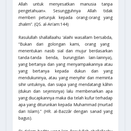
Allah untuk menyesatkan manusia tanpa
pengetahuan». Sesungguhnya Allah tidak
memberi petunjuk kepada orang-orang yang
zhalim”.
(QS. al-An’am:144)
Rasulullah
shallallaahu ‘alaihi wasallam
bersabda,
“Bukan dari golongan kami, orang yang
menentukan nasib sial dan mujur berdasarkan
tanda-tanda benda, burung(dan lain-lainnya),
yang bertanya dan yang menyampaikannya atau
yang bertanya kepada dukun dan yang
mendukuninya, atau yang menyihir dan meminta
sihir untuknya, dan siapa yang mendatangi kâhin
(dukun dan sejenisnya) lalu membenarkan apa
yang diucapkannya maka dia telah kufur terhadap
apa yang diturunkan kepada Muhammad (murtad
dari Islam).”
(HR. al-Bazzâr dengan sanad yang
bagus).