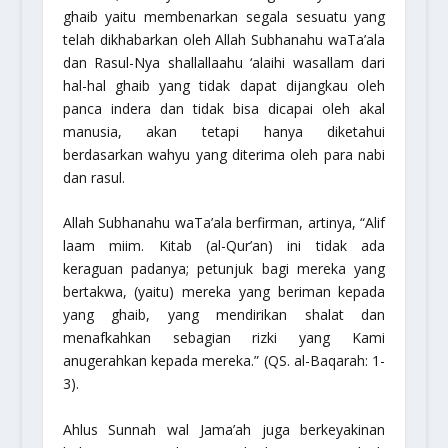
ghaib yaitu membenarkan segala sesuatu yang
telah dikhabarkan oleh Allah
Subhanahu waTa’ala
dan Rasul-Nya
shallallaahu ‘alaihi wasallam
dari
hal-hal ghaib yang tidak dapat dijangkau oleh
panca indera dan tidak bisa dicapai oleh akal
manusia, akan tetapi hanya diketahui
berdasarkan wahyu yang diterima oleh para nabi
dan rasul.
Allah
Subhanahu waTa’ala
berfirman, artinya,
“Alif
laam miim. Kitab (al-Qur’an) ini tidak ada
keraguan padanya; petunjuk bagi mereka yang
bertakwa, (yaitu) mereka yang beriman kepada
yang ghaib, yang mendirikan shalat dan
menafkahkan sebagian rizki yang Kami
anugerahkan kepada mereka.”
(QS. al-Baqarah: 1-
3).
Ahlus Sunnah wal Jama’ah juga berkeyakinan