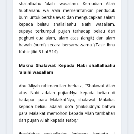
shallallaahu ‘alaihi wasallam
. Kemudian Allah
Subhanahu waTa’ala
memerintahkan penduduk
bumi untuk bershalawat dan mengucapkan salam
kepada beliau
shallallaahu ‘alaihi wasallam
,
supaya terkumpul pujian terhadap beliau dari
peghuni dua alam, alam atas (langit) dan alam
bawah (bumi) secara bersama-sama.”
(Tasir Ibnu
Katsir Jilid 3 hal 514)
Makna Shalawat Kepada Nabi
shallallaahu
‘alaihi wasallam
Abu ‘Aliyah
rahimahullah
berkata,
“Shalawat Allah
atas Nabi adalah pujianNya kepada beliau di
hadapan para MalaikatNya, shalawat Malaikat
kepada beliau adalah do’a (maksudnya: bahwa
para Malaikat memohon kepada Allah tambahan
dari pujian Allah kepada Nabi).”
Ibnu‘Abbas
radiyallaahu ‘anhuma
berkata,
“