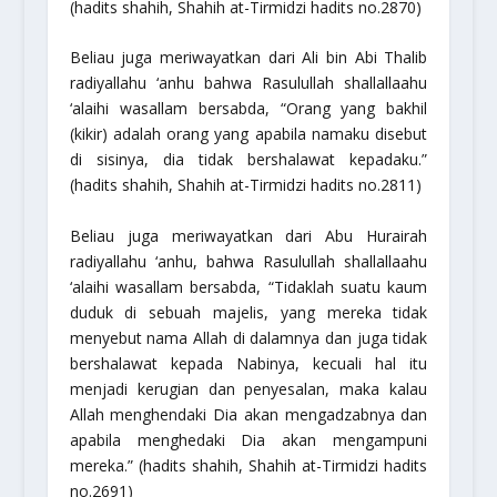
(hadits shahih, Shahih at-Tirmidzi hadits no.2870)
Beliau juga meriwayatkan dari Ali bin Abi Thalib
radiyallahu ‘anhu
bahwa Rasulullah
shallallaahu
‘alaihi wasallam
bersabda,
“Orang yang bakhil
(kikir) adalah orang yang apabila namaku disebut
di sisinya, dia tidak bershalawat kepadaku.”
(hadits shahih, Shahih at-Tirmidzi hadits no.2811)
Beliau juga meriwayatkan dari Abu Hurairah
radiyallahu ‘anhu
, bahwa Rasulullah
shallallaahu
‘alaihi wasallam
bersabda,
“Tidaklah suatu kaum
duduk di sebuah majelis, yang mereka tidak
menyebut nama Allah di dalamnya dan juga tidak
bershalawat kepada Nabinya, kecuali hal itu
menjadi kerugian dan penyesalan, maka kalau
Allah menghendaki Dia akan mengadzabnya dan
apabila menghedaki Dia akan mengampuni
mereka.”
(hadits shahih, Shahih at-Tirmidzi hadits
no.2691)