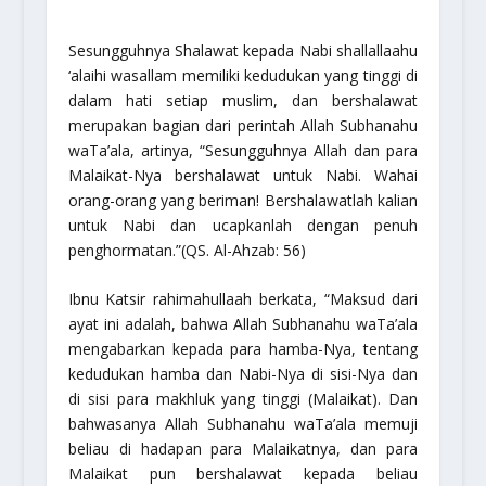
Sesungguhnya Shalawat kepada Nabi
shallallaahu
‘alaihi wasallam
memiliki kedudukan yang tinggi di
dalam hati setiap muslim, dan bershalawat
merupakan bagian dari perintah Allah
Subhanahu
waTa’ala
, artinya,
“Sesungguhnya Allah dan para
Malaikat-Nya bershalawat untuk Nabi. Wahai
orang-orang yang beriman! Bershalawatlah kalian
untuk Nabi dan ucapkanlah dengan penuh
penghormatan.”
(QS. Al-Ahzab: 56)
Ibnu Katsir
rahimahullaah
berkata,
“Maksud dari
ayat ini adalah, bahwa Allah
Subhanahu waTa’ala
mengabarkan kepada para hamba-Nya, tentang
kedudukan hamba dan Nabi-Nya di sisi-Nya dan
di sisi para makhluk yang tinggi (Malaikat). Dan
bahwasanya Allah
Subhanahu waTa’ala
memuji
beliau di hadapan para Malaikatnya, dan para
Malaikat pun bershalawat kepada beliau