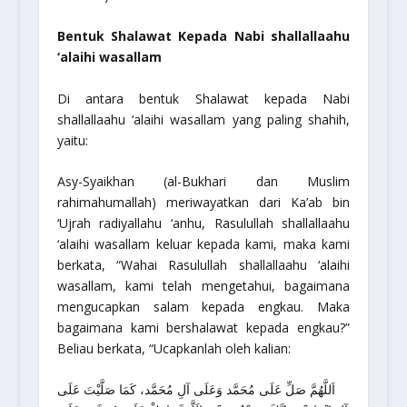
Bentuk Shalawat Kepada Nabi
shallallaahu
‘alaihi wasallam
Di antara bentuk Shalawat kepada Nabi
shallallaahu ‘alaihi wasallam
yang paling shahih,
yaitu:
Asy-Syaikhan (al-Bukhari dan Muslim
rahimahumallah
) meriwayatkan dari Ka’ab bin
‘Ujrah
radiyallahu ‘anhu
, Rasulullah
shallallaahu
‘alaihi wasallam
keluar kepada kami, maka kami
berkata,
“Wahai Rasulullah
shallallaahu ‘alaihi
wasallam
, kami telah mengetahui, bagaimana
mengucapkan salam kepada engkau. Maka
bagaimana kami bershalawat kepada engkau?”
Beliau berkata, “Ucapkanlah oleh kalian:
اَللَّهُمَّ صَلِّ عَلَى مُحَمَّد وَعَلَى آلِ مُحَمَّد، كَمَا صَلَّيْتَ عَلَى