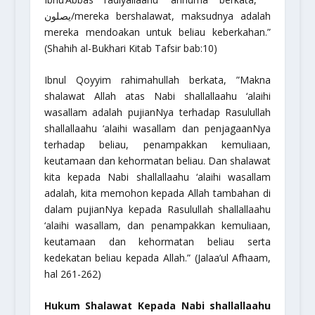
يصلون/mereka bershalawat, maksudnya adalah
mereka mendoakan untuk beliau keberkahan.”
(Shahih al-Bukhari Kitab Tafsir bab:10)
Ibnul Qoyyim
rahimahullah
berkata,
”Makna
shalawat Allah atas Nabi
shallallaahu ‘alaihi
wasallam
adalah pujianNya terhadap Rasulullah
shallallaahu ‘alaihi wasallam
dan penjagaanNya
terhadap beliau, penampakkan kemuliaan,
keutamaan dan kehormatan beliau. Dan shalawat
kita kepada Nabi
shallallaahu ‘alaihi wasallam
adalah, kita memohon kepada Allah tambahan di
dalam pujianNya kepada Rasulullah
shallallaahu
‘alaihi wasallam
, dan penampakkan kemuliaan,
keutamaan dan kehormatan beliau serta
kedekatan beliau kepada Allah.”
(Jalaa’ul Afhaam,
hal 261-262)
Hukum Shalawat Kepada Nabi
shallallaahu