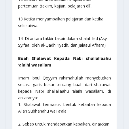
pertemuan (taklim, kajian, pelajaran dll).
13.Ketika menyampaikan pelajaran dan ketika
selesainya.
14. Di antara takbir-takbir dalam shalat I’ed (Asy-
Syifaa, oleh al-Qadhi ‘Iyadh, dan Jalaaul Afham).
Buah Shalawat Kepada Nabi
shallallaahu
‘alaihi wasallam
Imam Ibnul Qoyyim
rahimahullah
menyebutkan
secara garis besar tentang buah dari shalawat
kepada Nabi
shallallaahu ‘alaihi wasallam
, di
antaranya:
1. Shalawat termasuk bentuk ketaatan kepada
Allah
Subhanahu waTa’ala
2. Sebab untuk mendapatkan kebaikan, dinaikkan