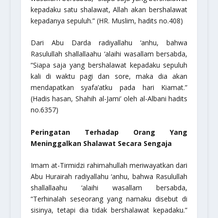
kepadaku satu shalawat, Allah akan bershalawat
kepadanya sepuluh.”
(HR. Muslim, hadits no.408)
Dari Abu Darda
radiyallahu ‘anhu
, bahwa
Rasulullah
shallallaahu ‘alaihi wasallam
bersabda,
“Siapa saja yang bershalawat kepadaku sepuluh
kali di waktu pagi dan sore, maka dia akan
mendapatkan syafa’atku pada hari Kiamat.”
(Hadis hasan, Shahih al-Jami’ oleh al-Albani hadits
no.6357)
Peringatan Terhadap Orang Yang
Meninggalkan Shalawat Secara Sengaja
Imam at-Tirmidzi
rahimahullah
meriwayatkan dari
Abu Hurairah
radiyallahu ‘anhu
, bahwa Rasulullah
shallallaahu ‘alaihi wasallam
bersabda,
“Terhinalah seseorang yang namaku disebut di
sisinya, tetapi dia tidak bershalawat kepadaku.”