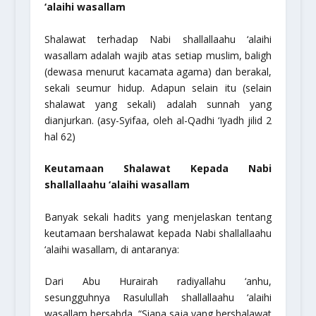
‘alaihi wasallam
Shalawat terhadap Nabi
shallallaahu ‘alaihi
wasallam
adalah wajib atas setiap muslim, baligh
(dewasa menurut kacamata agama) dan berakal,
sekali seumur hidup. Adapun selain itu (selain
shalawat yang sekali) adalah sunnah yang
dianjurkan. (asy-Syifaa, oleh al-Qadhi ‘Iyadh jilid 2
hal 62)
Keutamaan Shalawat Kepada Nabi
shallallaahu ‘alaihi wasallam
Banyak sekali hadits yang menjelaskan tentang
keutamaan bershalawat kepada Nabi
shallallaahu
‘alaihi wasallam
, di antaranya:
Dari Abu Hurairah
radiyallahu ‘anhu
,
sesungguhnya Rasulullah
shallallaahu ‘alaihi
wasallam
bersabda,
“Siapa saja yang bershalawat