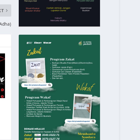
XT
 Adha)