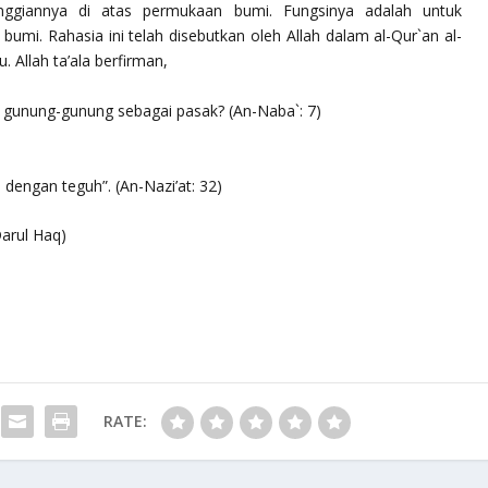
tinggiannya di atas permukaan bumi. Fungsinya adalah untuk
mi. Rahasia ini telah disebutkan oleh Allah dalam al-Qur`an al-
 Allah ta’ala berfirman,
 gunung-gunung sebagai pasak? (An-Naba`: 7)
engan teguh”. (An-Nazi’at: 32)
Darul Haq)
RATE: