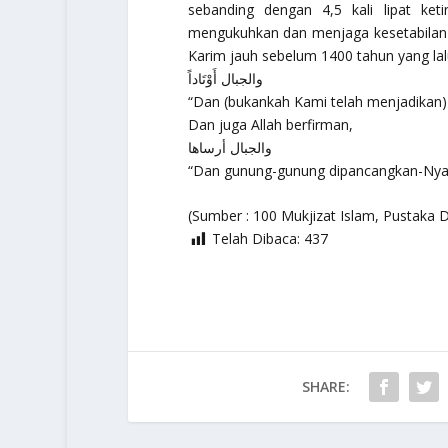
sebanding dengan 4,5 kali lipat ke
mengukuhkan dan menjaga kesetabilan bu
Karim jauh sebelum 1400 tahun yang lalu.
والجبال أَوْتَاداً
“Dan (bukankah Kami telah menjadikan)
Dan juga Allah berfirman,
والجبال أرساها
“Dan gunung-gunung dipancangkan-Nya d
(Sumber : 100 Mukjizat Islam, Pustaka 
Telah Dibaca:
437
SHARE: