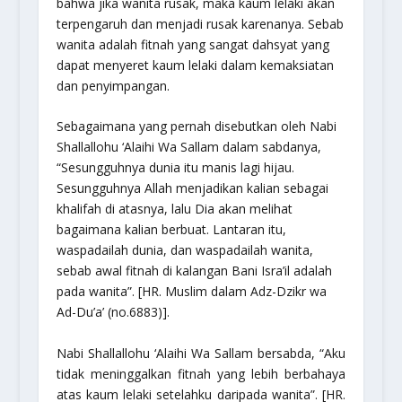
bahwa jika wanita rusak, maka kaum lelaki akan
terpengaruh dan menjadi rusak karenanya. Sebab
wanita adalah fitnah yang sangat dahsyat yang
dapat menyeret kaum lelaki dalam kemaksiatan
dan penyimpangan.
Sebagaimana yang pernah disebutkan oleh Nabi
Shallallohu ‘Alaihi Wa Sallam dalam sabdanya,
“Sesungguhnya dunia itu manis lagi hijau.
Sesungguhnya Allah menjadikan kalian sebagai
khalifah di atasnya, lalu Dia akan melihat
bagaimana kalian berbuat. Lantaran itu,
waspadailah dunia, dan waspadailah wanita,
sebab awal fitnah di kalangan Bani Isra’il adalah
pada wanita”.
[HR. Muslim dalam Adz-Dzikr wa
Ad-Du’a’ (no.6883)].
Nabi Shallallohu ‘Alaihi Wa Sallam bersabda,
“Aku
tidak meninggalkan fitnah yang lebih berbahaya
atas kaum lelaki setelahku daripada wanita”.
[HR.