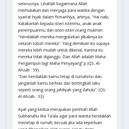
seterusnya. Lihatlah bagaimana Allah
memuliakan dan menjaga para wanita dengan
syari’at hijab dalam firmanNya, artinya,
“Hai nabi,
Katakanlah kepada isteri-isterimu, anak-anak
perempuanmu dan isteri-isteri orang mukmin:
“Hendaklah mereka mengulurkan jilbabnya ke
seluruh tubuh mereka”. Yang demikian itu supaya
mereka lebih mudah untuk dikenal, Karena itu
mereka tidak diganggu. Dan Allah adalah Maha
Pengampun lagi Maha Penyayang”.p
(QS. Al-
Ahzab : 59).
“Dan hendaklah kamu tetap di rumahmu dan
janganlah kamu berhias dan bertingkah laku
seperti orang-orang jahiliyah yang dahulu”.
(QS.
Al-Ahzab : 33).
Ayat yang kedua merupakan perintah Allah
Subhanahu Wa Ta’ala agar para wanita hendaklah
menetap di rumah; kecuali jika ada keperluan