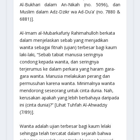
Al-Bukhari dalam An-Nikah (no. 5096), dan
Muslim dalam Adz-Dzikr wa Ad-Du’a’ (no. 7880 &
6881)].
Al-Imam al-Mubarkafuriy Rahimahulloh berkata
dalam menjelaskan sebab yang menjadikan
wanita sebagai fitnah (ujian) terbesar bagi kaum
laki-laki,
“Sebab tabiat manusia seringnya
condong kepada wanita, dan seringnya
terjerumus ke dalam perkara yang haram gara-
gara wanita. Manusia melakukan perang dan
permusuhan karena wanita. Minimalnya wanita
mendorong seseorang untuk cinta dunia. Nah,
kerusakan apakah yang lebih berbahaya daripada
ini (cinta dunia)?”
[Lihat Tuhfah Al-Ahwadziy
(7/89)].
Wanita adalah ujian terbesar bagi kaum lelaki
sehingga telah tercatat dalam sejarah bahwa