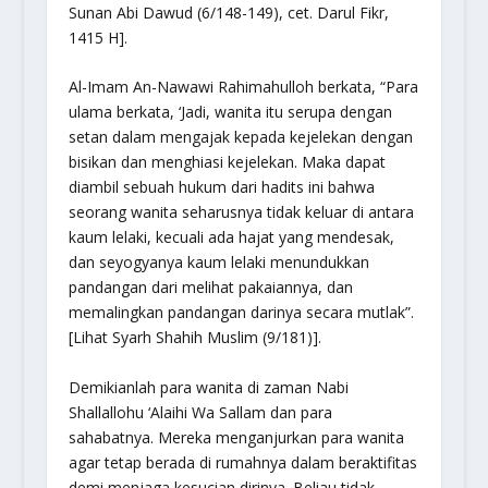
Sunan Abi Dawud (6/148-149), cet. Darul Fikr,
1415 H].
Al-Imam An-Nawawi Rahimahulloh berkata,
“Para
ulama berkata, ‘Jadi, wanita itu serupa dengan
setan dalam mengajak kepada kejelekan dengan
bisikan dan menghiasi kejelekan. Maka dapat
diambil sebuah hukum dari hadits ini bahwa
seorang wanita seharusnya tidak keluar di antara
kaum lelaki, kecuali ada hajat yang mendesak,
dan seyogyanya kaum lelaki menundukkan
pandangan dari melihat pakaiannya, dan
memalingkan pandangan darinya secara mutlak”.
[Lihat Syarh Shahih Muslim (9/181)].
Demikianlah para wanita di zaman Nabi
Shallallohu ‘Alaihi Wa Sallam dan para
sahabatnya. Mereka menganjurkan para wanita
agar tetap berada di rumahnya dalam beraktifitas
demi menjaga kesucian dirinya. Beliau tidak