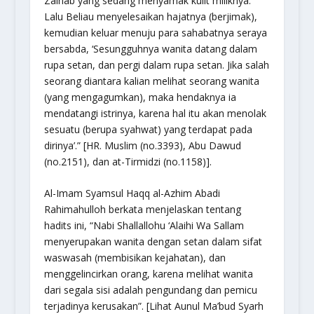
Zainab yang sedang menyamak kulit miliknya.
Lalu Beliau menyelesaikan hajatnya (berjimak),
kemudian keluar menuju para sahabatnya seraya
bersabda, ‘Sesungguhnya wanita datang dalam
rupa setan, dan pergi dalam rupa setan. Jika salah
seorang diantara kalian melihat seorang wanita
(yang mengagumkan), maka hendaknya ia
mendatangi istrinya, karena hal itu akan menolak
sesuatu (berupa syahwat) yang terdapat pada
dirinya’.”
[HR. Muslim (no.3393), Abu Dawud
(no.2151), dan at-Tirmidzi (no.1158)].
Al-Imam Syamsul Haqq al-Azhim Abadi
Rahimahulloh berkata menjelaskan tentang
hadits ini,
“Nabi Shallallohu ‘Alaihi Wa Sallam
menyerupakan wanita dengan setan dalam sifat
waswasah (membisikan kejahatan), dan
menggelincirkan orang, karena melihat wanita
dari segala sisi adalah pengundang dan pemicu
terjadinya kerusakan”.
[Lihat Aunul Ma’bud Syarh