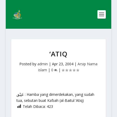
‘ATIQ
Posted by
admin
|
Apr 23, 2004
|
Arsip Nama
islam
|
0
|
عَتِيْق : Hamba yang dimerdekakan, yang sudah
tua, sebutan buat Ka’bah (al-Baitul ‘Atiq)
Telah Dibaca:
423