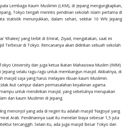
kepala Lembaga Kaum Muslimin (LKM), di Jepang mengungkapkan,
 Jepang, Tokyo tengah merintis pendirian sekolah Islam pertama di
a statistik menunjukkan, dalam sehari, sekitar 10 WN Jepang
Khaleej’ yang terbit di Emirat, Ziyad, mengatakan, saat ini
sjid Terbesar di Tokyo. Rencananya akan didirikan sebuah sekolah
 Tokyo University dan juga ketua Ikatan Mahasiswa Muslim (IMM)
i Jepang selalu ragu-ragu untuk membangun masjid. Akibatnya, di
ah masjid saja yang harus melayani ribuan kaum Muslimin.
 tidak ikut campur dalam permasalahan keyakinan agama.
 mampu untuk mendirikan masjid, yang sebetulnya merupakan
slam dan kaum Muslimin di Jepang.
ing menonjol yang ada di negeri itu adalah masjid ‘Nagoya’ yang
mirat Arab. Pendiriannya saat itu menelan biaya sebesar 1,5 juta
tektur tercanggih. Selain itu, ada juga masjid Besar Tokyo dan