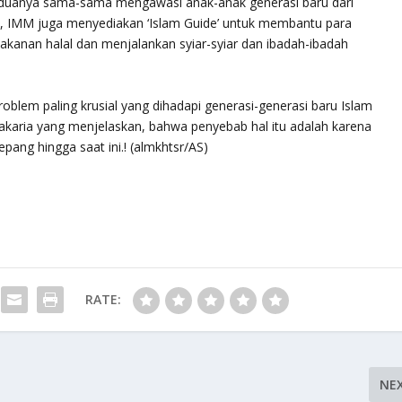
duanya sama-sama mengawasi anak-anak generasi baru dari
u, IMM juga menyediakan ‘Islam Guide’ untuk membantu para
kanan halal dan menjalankan syiar-syiar dan ibadah-ibadah
oblem paling krusial yang dihadapi generasi-generasi baru Islam
akaria yang menjelaskan, bahwa penyebab hal itu adalah karena
epang hingga saat ini.! (almkhtsr/AS)
RATE:
NE