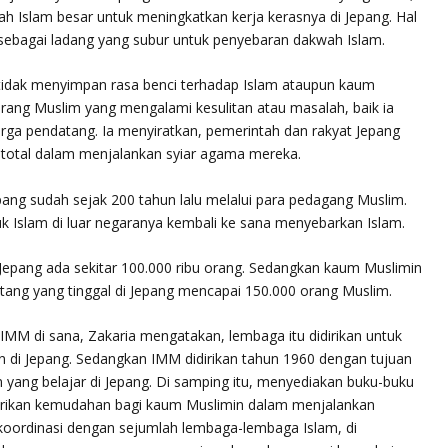
 Islam besar untuk meningkatkan kerja kerasnya di Jepang. Hal
ai sebagai ladang yang subur untuk penyebaran dakwah Islam.
tidak menyimpan rasa benci terhadap Islam ataupun kaum
orang Muslim yang mengalami kesulitan atau masalah, baik ia
a pendatang. Ia menyiratkan, pemerintah dan rakyat Jepang
otal dalam menjalankan syiar agama mereka.
ang sudah sejak 200 tahun lalu melalui para pedagang Muslim.
 Islam di luar negaranya kembali ke sana menyebarkan Islam.
Jepang ada sekitar 100.000 ribu orang. Sedangkan kaum Muslimin
tang yang tinggal di Jepang mencapai 150.000 orang Muslim.
MM di sana, Zakaria mengatakan, lembaga itu didirikan untuk
di Jepang. Sedangkan IMM didirikan tahun 1960 dengan tujuan
ang belajar di Jepang. Di samping itu, menyediakan buku-buku
rikan kemudahan bagi kaum Muslimin dalam menjalankan
 koordinasi dengan sejumlah lembaga-lembaga Islam, di