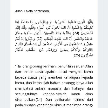
Allah Ta’ala berfirman,
يَاأَيُّهَا الَّذِينَ ءَامَنُوا اسْتَجِيبُوا للهِ وَلِلرَّسُولِ إِذَا دَعَاكُمْ لِمَا
يُحْيِيكُمْ وَاعْلَمُوا أَنَّ اللهَ يَحُولُ بَيْنَ الْمَرْءِ وَقَلْبِهِ وَأَنَّهُ إِلَيْهِ
تُحْشَرُونَ {24} وَاتَّقُوا فِتْنَةً لاَتُصِيبَنَّ الَّذِينَ ظَلَمُوا مِنكُمْ
خَآصَّةً وَاعْلَمُوا أَنَّ اللهَ شَدِيدُ الْعِقَابِ {25} وَاذْكُرُوا إِذْ أَنتُمْ
قَلِيلُُ مُسْتَضْعَفُونَ فِي اْلأَرْضِ تَخَافُونَ أَن يَتَخَطَّفَكُمُ النَّاسُ
فَئَاوَاكُمْ وَأَيَّدَكُمْ بِنَصْرِهِ وَرَزَقَكُم مِّنَ الطَّيِّبَاتِ لَعَلَّكُمْ
تَشْكُرُونَ {26}
“Hai orang-orang beriman, penuhilah seruan Allah
dan seruan Rasul apabila Rasul menyeru kamu
kepada suatu yang memberi kehidupan kepada
kamu, dan ketahuilah bahwa sesungguhnya Allah
membatasi antara manusia dan hatinya, dan
sesungguhnya kepada-Nyalah kamu akan
dikumpulkan,[24]. Dan peliharalah dirimu dari
pada siksaan yang tidak khusus menimpa orang-