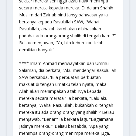
sekitar mereka sehingga azab tidak menimpa
secara merata kepada mereka. Di dalam Shahih
Muslim dari Zainab binti Jahsy bahwasanya ia
bertanya kepada Rasulullah SAW, “Wahai
Rasulullah, apakah kami akan dibinasakan
padahal ada orang-orang shalih di tengah kami.?”
Beliau menjawab,
“Ya, bila keburukan telah
demikian banyak.”
**** Imam Ahmad meriwayatkan dari Ummu
Salamah, dia berkata, “Aku mendengar Rasulullah
SAW bersabda,
‘Bila perbuatan-perbuatan
maksiat di tengah umatku telah nyata, maka
Allah akan menimpakan azab-Nya kepada
mereka secara merata.”
Ia berkata, “Lalu aku
bertanya, ‘Wahai Rasulullah, bukankah di tengah
mereka itu ada orang-orang yang shalih.?’ Beliau
menjawab,
“Benar.”
Ia berkata lagi, “Bagaimana
jadinya mereka.?” Beliau bersabda,
“Apa yang
menimpa orang-orang menimpa mereka juga,