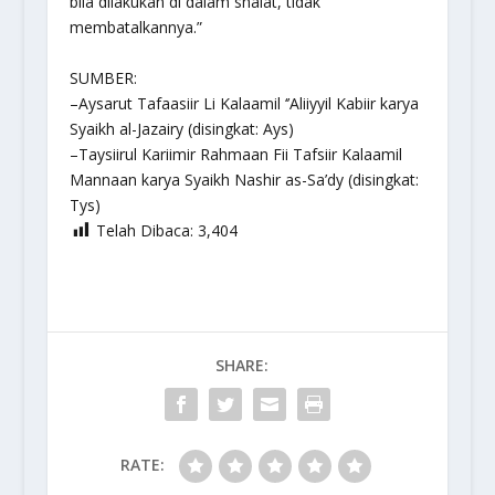
bila dilakukan di dalam shalat, tidak
membatalkannya.”
SUMBER:
–
Aysarut Tafaasiir Li Kalaamil ‘’Aliiyyil Kabiir
karya
Syaikh al-Jazairy (disingkat: Ays)
–
Taysiirul Kariimir Rahmaan Fii Tafsiir Kalaamil
Mannaan
karya Syaikh Nashir as-Sa’dy (disingkat:
Tys)
Telah Dibaca:
3,404
SHARE:
RATE: