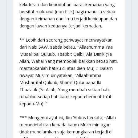
kekufuran dan kebodohan ibarat kematian yang
bersifat maknawi (non fisik) bagi manusia sebab
dengan keimanan dan ilmu terjadi kehidupan dan
dengan lawan keduanya terjadi kematian.
** Lebih dari seorang periwayat meriwayatkan
dari Nabi SAW, sabda beliau,
“Allaahumma Yaa
Muqallibal Quluub, Tsabbit Qalbii ‘Ala Diinik
(Ya
Allah, Wahai Yang membolak-balikkan setiap hati,
mantapkanlah hatiku di atas dien-Mu)
.”
Dalam
riwayat Muslim dinyatakan,
“Allaahumma
Musharrifal Quluub, Sharrif Quluubana Ila
Thaa’atik
(Ya Allah, Yang merubah setiap hati,
rubahlan setiap hati kami kepada berbuat ta’at
kepada-Mu)
.”
*** Mengenai ayat ini, Ibn ‘Abbas berkata, “Allah
memerintahkan kepada kaum Mukminin agar
tidak mendiamkan saja kemungkaran terjadi di