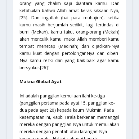
orang yang zhalim saja diantara kamu. Dan
ketahuilah bahwa Allah amat keras siksaan-Nya,
[25]. Dan ingatlah (hai para muhajirin), ketika
kamu masih berjumlah sedikit, lagi tertindas di
bumi (Mekah), kamu takut orang-orang (Mekah)
akan menculik kamu, maka Allah memberi kamu
tempat menetap (Medinah) dan dijadikan-Nya
kamu kuat dengan pertolonganNya dan diberi-
Nya kamu rezki dari yang baik-baik agar kamu
bersyukur.[26]”
Makna Global Ayat
Ini adalah panggilan kemuliaan ilahi ke-tiga
(panggilan pertama pada ayat 15, panggilan ke-
dua pada ayat 20) kepada kaum Mukmin. Pada
kesempatan ini, Rabb Ta’ala berkenan memanggil
mereka dengan panggilan-Nya untuk memuliakan
mereka dengan perintah atau larangan-Nya
kepada mereka. Hal ini, sebagai bentuk