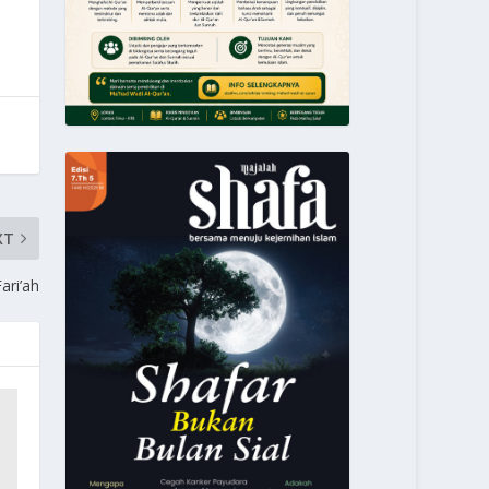
XT
Fari’ah