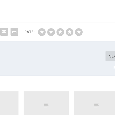
RATE:
NE